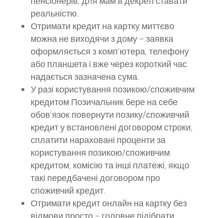
пенсіонерів, для мам в декреті ставати
реальністю.
Отримати кредит на картку миттєво
можна не виходячи з дому – заявка
оформляється з комп’ютера, телефону
або планшета і вже через короткий час
надається зазначена сума.
У разі користування позикою/споживчим
кредитом Позичальник бере на себе
обов’язок повернути позику/споживчий
кредит у встановлені договором строки,
сплатити нараховані проценти за
користування позикою/споживчим
кредитом, комісію та інші платежі, якщо
такі передбачені договором про
споживчий кредит.
Отримати кредит онлайн на картку без
відмови просто – головне підібрати