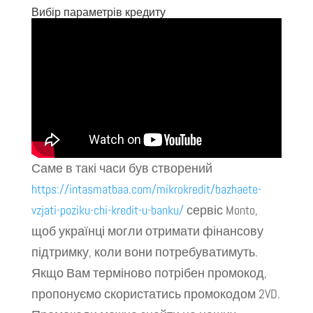
Вибір параметрів кредиту
Саме в такі часи був створений
https://intasmatbaa.com/mikrokredit/bazhaete-
vzjati-poziku-chi-kredit-u-banku/
сервіс Monto,
щоб українці могли отримати фінансову
підтримку, коли вони потребуватимуть.
Якщо Вам терміново потрібен промокод,
пропонуємо скористатись промокодом 2VD.