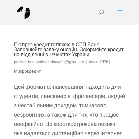
Експрес кредит готівкою в ОТП Банк
Заповнюйте заявку онлайн. Оформяйте кредит
на відділенні в 19 містах України
par
location.alpedhuez.shangrila@gmail.com
|
Juin 4, 2026
|
Микрокредит
Цей формат фінансування підходить для
студентів, пенсіонерів, фрілансерів, людей
з нестабільним доходом, тимчасово
безробітних, а також для тих, хто працює
неофіційно. Це короткострокова позика,
яка надається дистанційно через інтернет