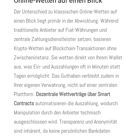
Online-Wetten auf einen Blick
Der Unterschied zu klassischen Online-Wetten auf
einen Blick liegt primär in der Abwicklung. Während
traditionelle Anbieter auf Fiat-Währungen und
zentrale Zahlungsdienstleister setzen, basieren
Krypto-Wetten auf Blockchain-Transaktionen ohne
Zwischeninstanz. Sie wetten direkt von Ihrem Wallet
aus, was Ein- und Auszahlungen oft in Minuten statt
Tagen ermöglicht. Das Guthaben verbleibt zudem in
Ihrer eigenen Verwahrung, nicht auf einer zentralen
Plattform.
Dezentrale Wettverträge über Smart
Contracts
automatisieren die Auszahlung, wodurch
Manipulation durch den Anbieter technisch
ausgeschlossen wird. Transparenz und Anonymität
sind inhärent, da keine persönlichen Bankdaten