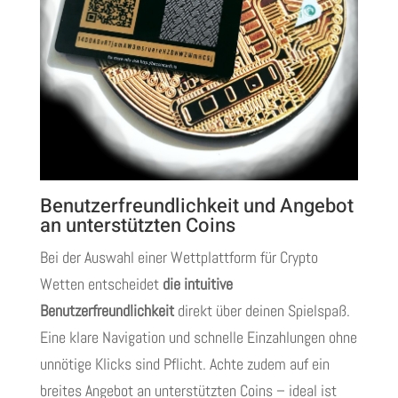
Benutzerfreundlichkeit und Angebot
an unterstützten Coins
Bei der Auswahl einer Wettplattform für Crypto
Wetten entscheidet
die intuitive
Benutzerfreundlichkeit
direkt über deinen Spielspaß.
Eine klare Navigation und schnelle Einzahlungen ohne
unnötige Klicks sind Pflicht. Achte zudem auf ein
breites Angebot an unterstützten Coins – ideal ist