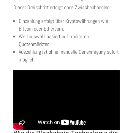
Dieser Dreischritt erfolgt ohne Zwischenhändler.
Einzahlung erfolgt über Kryptowährungen wie
Bitcoin oder Ethereum.
Wettauswahl basiert auf tradierten
Quotenmärkten.
Auszahlung ist ohne manuelle Genehmigung sofort
möglich.