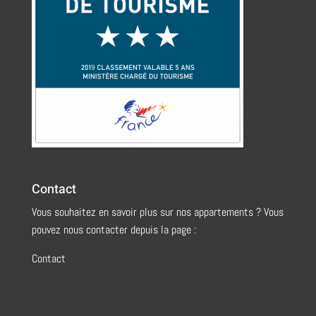
Contact
Vous souhaitez en savoir plus sur nos appartements ? Vous
pouvez nous contacter depuis la page :
Contact