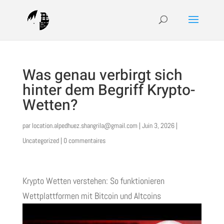
Was genau verbirgt sich
hinter dem Begriff Krypto-
Wetten?
par
location.alpedhuez.shangrila@gmail.com
|
Juin 3, 2026
|
Uncategorized
|
0 commentaires
Krypto Wetten verstehen: So funktionieren
Wettplattformen mit Bitcoin und Altcoins