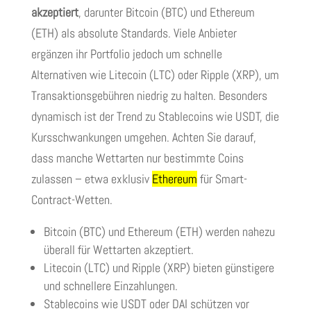
akzeptiert
, darunter Bitcoin (BTC) und Ethereum
(ETH) als absolute Standards. Viele Anbieter
ergänzen ihr Portfolio jedoch um schnelle
Alternativen wie Litecoin (LTC) oder Ripple (XRP), um
Transaktionsgebühren niedrig zu halten. Besonders
dynamisch ist der Trend zu Stablecoins wie USDT, die
Kursschwankungen umgehen. Achten Sie darauf,
dass manche Wettarten nur bestimmte Coins
zulassen – etwa exklusiv
Ethereum
für Smart-
Contract-Wetten.
Bitcoin (BTC) und Ethereum (ETH) werden nahezu
überall für Wettarten akzeptiert.
Litecoin (LTC) und Ripple (XRP) bieten günstigere
und schnellere Einzahlungen.
Stablecoins wie USDT oder DAI schützen vor