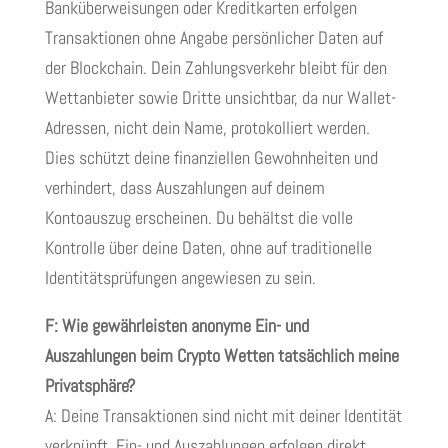
Banküberweisungen oder Kreditkarten erfolgen
Transaktionen ohne Angabe persönlicher Daten auf
der Blockchain. Dein Zahlungsverkehr bleibt für den
Wettanbieter sowie Dritte unsichtbar, da nur Wallet-
Adressen, nicht dein Name, protokolliert werden.
Dies schützt deine finanziellen Gewohnheiten und
verhindert, dass Auszahlungen auf deinem
Kontoauszug erscheinen. Du behältst die volle
Kontrolle über deine Daten, ohne auf traditionelle
Identitätsprüfungen angewiesen zu sein.
F: Wie gewährleisten anonyme Ein- und
Auszahlungen beim Crypto Wetten tatsächlich meine
Privatsphäre?
A: Deine Transaktionen sind nicht mit deiner Identität
verknüpft. Ein- und Auszahlungen erfolgen direkt