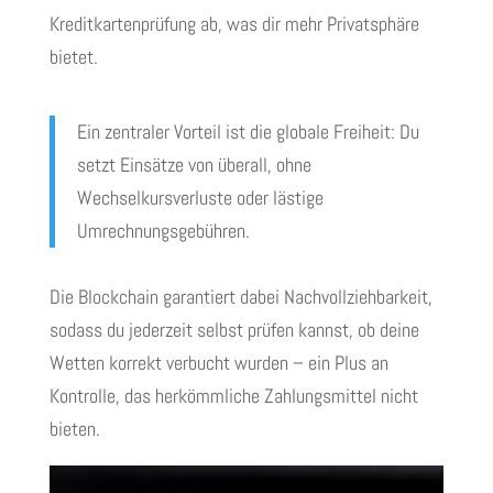
Kreditkartenprüfung ab, was dir mehr Privatsphäre
bietet.
Ein zentraler Vorteil ist die globale Freiheit: Du
setzt Einsätze von überall, ohne
Wechselkursverluste oder lästige
Umrechnungsgebühren.
Die Blockchain garantiert dabei Nachvollziehbarkeit,
sodass du jederzeit selbst prüfen kannst, ob deine
Wetten korrekt verbucht wurden – ein Plus an
Kontrolle, das herkömmliche Zahlungsmittel nicht
bieten.