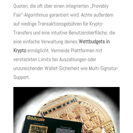
Quoten, die oft über einen integrierten „Provably
Fair“-Algorithmus garantiert wird. Achte außerdem
auf niedrige Transaktionsgebühren für Krypto-
Transfers und eine intuitive Benutzeroberfläche, die
eine einfache Verwaltung deines
Wettbudgets in
Krypto
ermöglicht. Vermeide Plattformen mit
versteckten Limits bei Auszahlungen oder
unzureichender Wallet-Sicherheit wie Multi-Signatur-
Support.