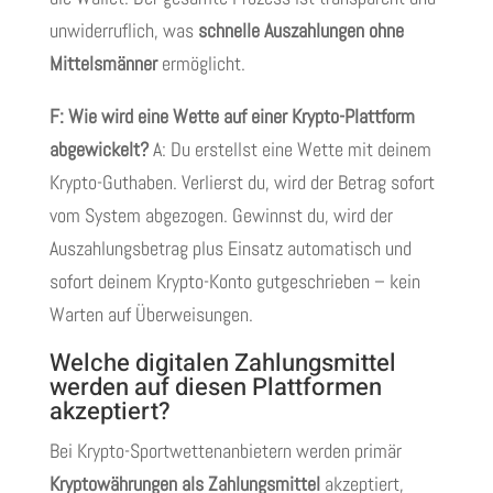
unwiderruflich, was
schnelle Auszahlungen ohne
Mittelsmänner
ermöglicht.
F: Wie wird eine Wette auf einer Krypto-Plattform
abgewickelt?
A: Du erstellst eine Wette mit deinem
Krypto-Guthaben. Verlierst du, wird der Betrag sofort
vom System abgezogen. Gewinnst du, wird der
Auszahlungsbetrag plus Einsatz automatisch und
sofort deinem Krypto-Konto gutgeschrieben – kein
Warten auf Überweisungen.
Welche digitalen Zahlungsmittel
werden auf diesen Plattformen
akzeptiert?
Bei Krypto-Sportwettenanbietern werden primär
Kryptowährungen als Zahlungsmittel
akzeptiert,