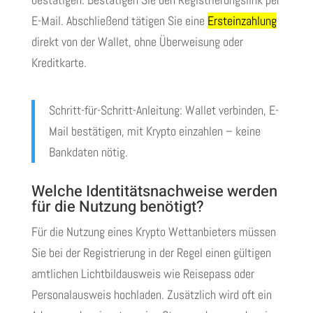
E-Mail. Abschließend tätigen Sie eine
Ersteinzahlung
direkt von der Wallet, ohne Überweisung oder
Kreditkarte.
Schritt-für-Schritt-Anleitung: Wallet verbinden, E-
Mail bestätigen, mit Krypto einzahlen – keine
Bankdaten nötig.
Welche Identitätsnachweise werden
für die Nutzung benötigt?
Für die Nutzung eines Krypto Wettanbieters müssen
Sie bei der Registrierung in der Regel einen gültigen
amtlichen Lichtbildausweis wie Reisepass oder
Personalausweis hochladen. Zusätzlich wird oft ein