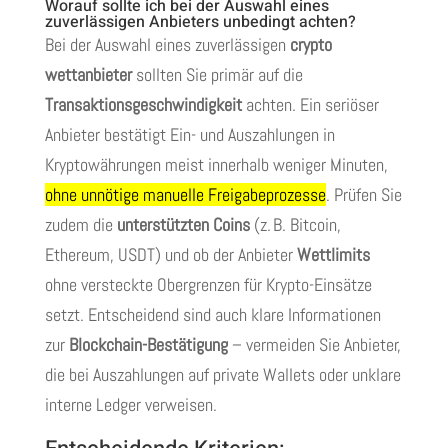
Worauf sollte ich bei der Auswahl eines
zuverlässigen Anbieters unbedingt achten?
Bei der Auswahl eines zuverlässigen
crypto
wettanbieter
sollten Sie primär auf die
Transaktionsgeschwindigkeit
achten. Ein seriöser
Anbieter bestätigt Ein- und Auszahlungen in
Kryptowährungen meist innerhalb weniger Minuten,
ohne unnötige manuelle Freigabeprozesse
. Prüfen Sie
zudem die
unterstützten Coins
(z. B. Bitcoin,
Ethereum, USDT) und ob der Anbieter
Wettlimits
ohne versteckte Obergrenzen für Krypto-Einsätze
setzt. Entscheidend sind auch klare Informationen
zur
Blockchain-Bestätigung
– vermeiden Sie Anbieter,
die bei Auszahlungen auf private Wallets oder unklare
interne Ledger verweisen.