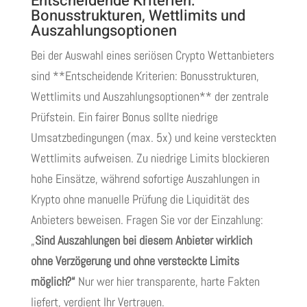
Entscheidende Kriterien:
Bonusstrukturen, Wettlimits und
Auszahlungsoptionen
Bei der Auswahl eines seriösen Crypto Wettanbieters
sind **Entscheidende Kriterien: Bonusstrukturen,
Wettlimits und Auszahlungsoptionen** der zentrale
Prüfstein. Ein fairer Bonus sollte niedrige
Umsatzbedingungen (max. 5x) und keine versteckten
Wettlimits aufweisen. Zu niedrige Limits blockieren
hohe Einsätze, während sofortige Auszahlungen in
Krypto ohne manuelle Prüfung die Liquidität des
Anbieters beweisen. Fragen Sie vor der Einzahlung:
„
Sind Auszahlungen bei diesem Anbieter wirklich
ohne Verzögerung und ohne versteckte Limits
möglich?“
Nur wer hier transparente, harte Fakten
liefert, verdient Ihr Vertrauen.