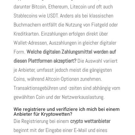
darunter Bitcoin, Ethereum, Litecoin und oft auch
Stablecoins wie USDT. Anders als bei klassischen
Buchmachern entfällt die Nutzung von Fiatgeld oder
Kreditkarten. Einzahlungen erfolgen direkt über
Wallet-Adressen, Auszahlungen in gleicher digitaler
Form.
Welche digitalen Zahlungsmittel werden auf
diesen Plattformen akzeptiert?
Die Auswahl variiert
je Anbieter, umfasst jedoch meist die gängigsten
Coins, während Altcoin-Optionen zunehmen.
Transaktionsgebühren und -zeiten sind abhängig vom
gewählten Coin und der Netzwerkauslastung.
Wie registriere und verifiziere ich mich bei einem
Anbieter für Kryptowetten?
Die Registrierung bei einem
crypto wettanbieter
beginnt mit der Eingabe einer E‑Mail und eines