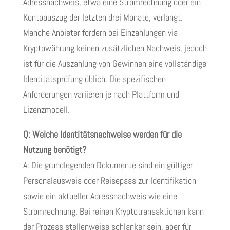
Adressnachweis, etwa eine Stromrechnung oder ein
Kontoauszug der letzten drei Monate, verlangt.
Manche Anbieter fordern bei Einzahlungen via
Kryptowährung keinen zusätzlichen Nachweis, jedoch
ist für die Auszahlung von Gewinnen eine vollständige
Identitätsprüfung üblich. Die spezifischen
Anforderungen variieren je nach Plattform und
Lizenzmodell.
Q: Welche Identitätsnachweise werden für die
Nutzung benötigt?
A: Die grundlegenden Dokumente sind ein gültiger
Personalausweis oder Reisepass zur Identifikation
sowie ein aktueller Adressnachweis wie eine
Stromrechnung. Bei reinen Kryptotransaktionen kann
der Prozess stellenweise schlanker sein, aber für