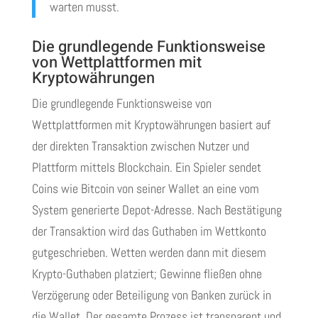
warten musst.
Die grundlegende Funktionsweise
von Wettplattformen mit
Kryptowährungen
Die grundlegende Funktionsweise von
Wettplattformen mit Kryptowährungen basiert auf
der direkten Transaktion zwischen Nutzer und
Plattform mittels Blockchain. Ein Spieler sendet
Coins wie Bitcoin von seiner Wallet an eine vom
System generierte Depot-Adresse. Nach Bestätigung
der Transaktion wird das Guthaben im Wettkonto
gutgeschrieben. Wetten werden dann mit diesem
Krypto-Guthaben platziert; Gewinne fließen ohne
Verzögerung oder Beteiligung von Banken zurück in
die Wallet. Der gesamte Prozess ist transparent und