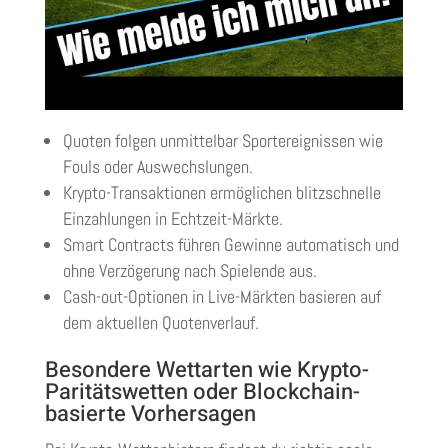
Quoten folgen unmittelbar Sportereignissen wie
Fouls oder Auswechslungen.
Krypto-Transaktionen ermöglichen blitzschnelle
Einzahlungen in Echtzeit-Märkte.
Smart Contracts führen Gewinne automatisch und
ohne Verzögerung nach Spielende aus.
Cash-out-Optionen in Live-Märkten basieren auf
dem aktuellen Quotenverlauf.
Besondere Wettarten wie Krypto-
Paritätswetten oder Blockchain-
basierte Vorhersagen