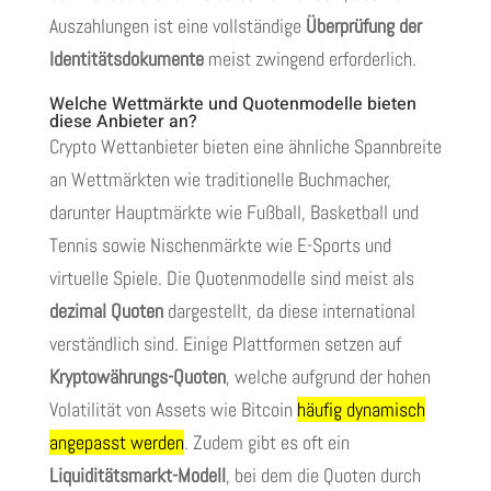
Auszahlungen ist eine vollständige
Überprüfung der
Identitätsdokumente
meist zwingend erforderlich.
Welche Wettmärkte und Quotenmodelle bieten
diese Anbieter an?
Crypto Wettanbieter bieten eine ähnliche Spannbreite
an Wettmärkten wie traditionelle Buchmacher,
darunter Hauptmärkte wie Fußball, Basketball und
Tennis sowie Nischenmärkte wie E-Sports und
virtuelle Spiele. Die Quotenmodelle sind meist als
dezimal Quoten
dargestellt, da diese international
verständlich sind. Einige Plattformen setzen auf
Kryptowährungs-Quoten
, welche aufgrund der hohen
Volatilität von Assets wie Bitcoin
häufig dynamisch
angepasst werden
. Zudem gibt es oft ein
Liquiditätsmarkt-Modell
, bei dem die Quoten durch