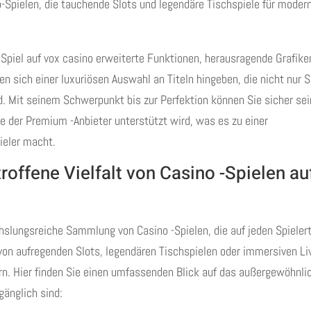
no-Spielen, die tauchende Slots und legendäre Tischspiele für moder
 Spiel auf vox casino erweiterte Funktionen, herausragende Grafike
n sich einer luxuriösen Auswahl an Titeln hingeben, die nicht nur 
. Mit seinem Schwerpunkt bis zur Perfektion können Sie sicher sei
e der Premium -Anbieter unterstützt wird, was es zu einer
ieler macht.
roffene Vielfalt von Casino -Spielen au
chslungsreiche Sammlung von Casino -Spielen, die auf jeden Spieler
 von aufregenden Slots, legendären Tischspielen oder immersiven Li
ern. Hier finden Sie einen umfassenden Blick auf das außergewöhnli
gänglich sind: