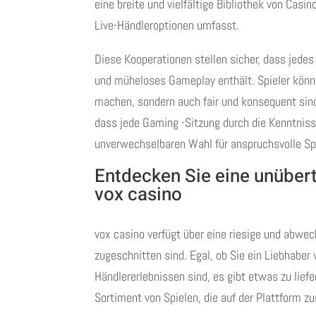
eine breite und vielfältige Bibliothek von Casi
Live-Händleroptionen umfasst.
Diese Kooperationen stellen sicher, dass jedes
und müheloses Gameplay enthält. Spieler könne
machen, sondern auch fair und konsequent sind
dass jede Gaming -Sitzung durch die Kenntniss
unverwechselbaren Wahl für anspruchsvolle Sp
Entdecken Sie eine unübert
vox casino
vox casino verfügt über eine riesige und abwe
zugeschnitten sind. Egal, ob Sie ein Liebhaber
Händlererlebnissen sind, es gibt etwas zu lief
Sortiment von Spielen, die auf der Plattform zu