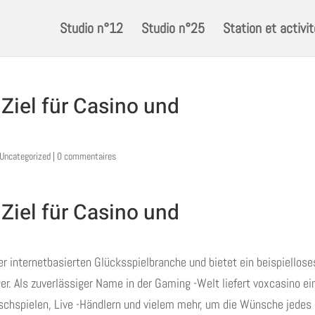
Studio n°12
Studio n°25
Station et activi
 Ziel für Casino und
Uncategorized
|
0 commentaires
 Ziel für Casino und
er internetbasierten Glücksspielbranche und bietet ein beispiellose
r. Als zuverlässiger Name in der Gaming -Welt liefert voxcasino ei
ischspielen, Live -Händlern und vielem mehr, um die Wünsche jedes