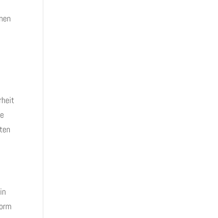
enen
rheit
ie
ten
.
in
form