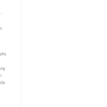
 -
n.
afte
gung
n
roße