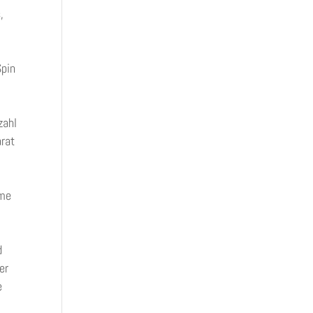
,
Spin
zahl
arat
ame
d
er
e