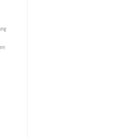
ung
nem