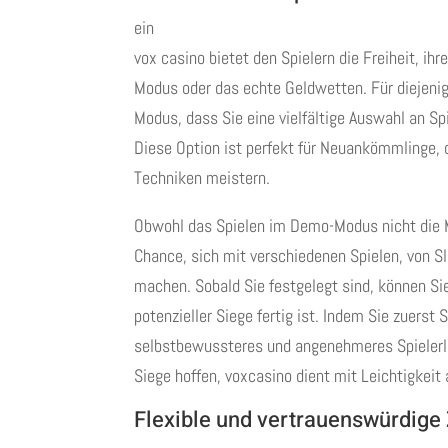
ein
vox casino bietet den Spielern die Freiheit, ih
Modus oder das echte Geldwetten. Für diejeni
Modus, dass Sie eine vielfältige Auswahl an Sp
Diese Option ist perfekt für Neuankömmlinge, d
Techniken meistern.
Obwohl das Spielen im Demo-Modus nicht die Mö
Chance, sich mit verschiedenen Spielen, von Sl
machen. Sobald Sie festgelegt sind, können S
potenzieller Siege fertig ist. Indem Sie zuerst
selbstbewussteres und angenehmeres Spielerleb
Siege hoffen, voxcasino dient mit Leichtigkeit 
Flexible und vertrauenswürdige