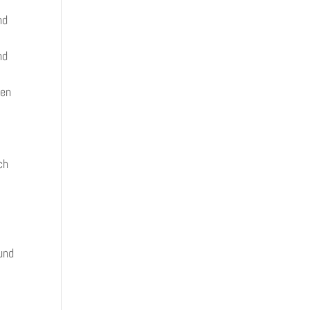
nd
nd
gen
ch
 und