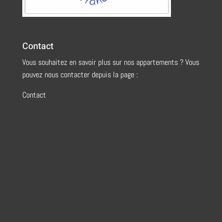
Contact
Vous souhaitez en savoir plus sur nos appartements ? Vous
pouvez nous contacter depuis la page :
Contact