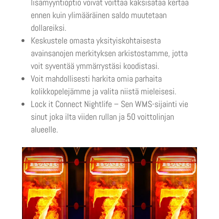
lisämyyntioptio voivat voittaa kaksisataa kertaa
ennen kuin ylimääräinen saldo muutetaan
dollareiksi.
Keskustele omasta yksityiskohtaisesta
avainsanojen merkityksen arkistostamme, jotta
voit syventää ymmärrystäsi koodistasi.
Voit mahdollisesti harkita omia parhaita
kolikkopelejämme ja valita niistä mieleisesi.
Lock it Connect Nightlife – Sen WMS-sijainti vie
sinut joka ilta viiden rullan ja 50 voittolinjan
alueelle.