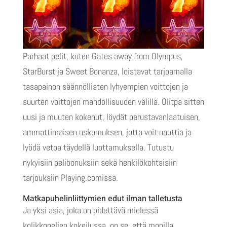
Parhaat pelit, kuten Gates away from Olympus,
StarBurst ja Sweet Bonanza, loistavat tarjoamalla
tasapainon säännöllisten lyhyempien voittojen ja
suurten voittojen mahdollisuuden välillä. Olitpa sitten
uusi ja muuten kokenut, löydät perustavanlaatuisen,
ammattimaisen uskomuksen, jotta voit nauttia ja
lyödä vetoa täydellä luottamuksella. Tutustu
nykyisiin pelibonuksiin sekä henkilökohtaisiin
tarjouksiin Playing.comissa.
Matkapuhelinliittymien edut ilman talletusta
Ja yksi asia, joka on pidettävä mielessä
kolikkopelien kokeilussa, on se, että monilla