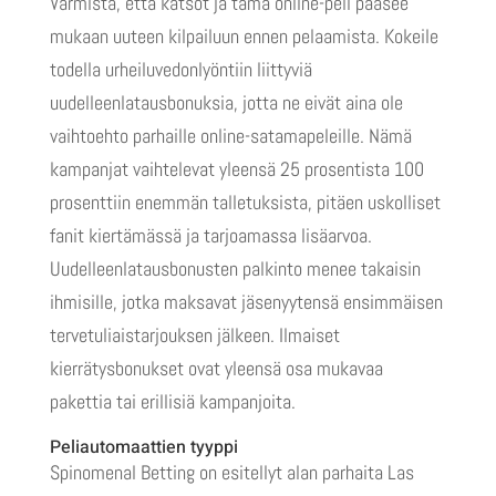
Varmista, että katsot ja tämä online-peli pääsee
mukaan uuteen kilpailuun ennen pelaamista. Kokeile
todella urheiluvedonlyöntiin liittyviä
uudelleenlatausbonuksia, jotta ne eivät aina ole
vaihtoehto parhaille online-satamapeleille. Nämä
kampanjat vaihtelevat yleensä 25 prosentista 100
prosenttiin enemmän talletuksista, pitäen uskolliset
fanit kiertämässä ja tarjoamassa lisäarvoa.
Uudelleenlatausbonusten palkinto menee takaisin
ihmisille, jotka maksavat jäsenyytensä ensimmäisen
tervetuliaistarjouksen jälkeen. Ilmaiset
kierrätysbonukset ovat yleensä osa mukavaa
pakettia tai erillisiä kampanjoita.
Peliautomaattien tyyppi
Spinomenal Betting on esitellyt alan parhaita Las