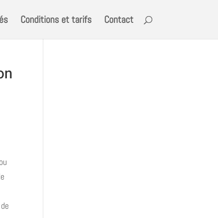
tés
Conditions et tarifs
Contact
on
 ou
de
 de