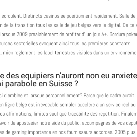
s ecroulent. Distincts casinos se positionnent rapidement. Salle de 
de la transition tous les salle de jeu belges vers le digital. De ce 
orsque 2009 prealablement de profiter d’ un jour A+. Bordure poker
rces sectorielles evoquent ainsi tous les premieres constants
, mien reglement les label terrestres visibles dans un environneme
e des equipiers n’auront non eu anxiet
i parabole en Suisse ?
 si d’emblee et lorsque personnellement? Parce que le cadre aurait
n ligne belge est irrevocable sembler accelere a un service reel ou
os affirmations, limites sauf que tracabilite des repetition. Finale
avoir de apostasier notre aide du public, accompagnes de vos depo
des de gaming importance en nos fournisseurs accordes. 2005 plus