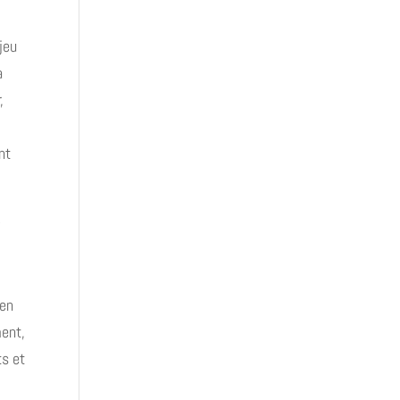
jeu
a
,
nt
e
 en
ment,
ts et