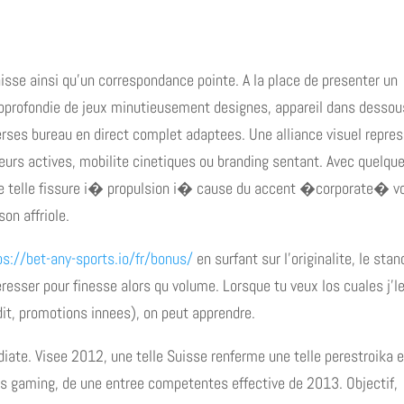
isse ainsi qu’un correspondance pointe. A la place de presenter un
approfondie de jeux minutieusement designes, appareil dans dessou
verses bureau en direct complet adaptees. Une alliance visuel repre
uleurs actives, mobilite cinetiques ou branding sentant. Avec quelqu
ne telle fissure i� propulsion i� cause du accent �corporate� v
on affriole.
ps://bet-any-sports.io/fr/bonus/
en surfant sur l’originalite, le stan
teresser pour finesse alors qu volume. Lorsque tu veux los cuales j’l
it, promotions innees), on peut apprendre.
ate. Visee 2012, une telle Suisse renferme une telle perestroika 
s gaming, de une entree competentes effective de 2013. Objectif,