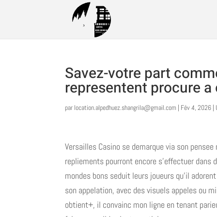
Savez-votre part comme
representent procure a 
par
location.alpedhuez.shangrila@gmail.com
|
Fév 4, 2026
|
Versailles Casino se demarque via son pensee 
repliements pourront encore s’effectuer dans
mondes bons seduit leurs joueurs qu’il adoren
son appelation, avec des visuels appeles ou mie
obtient+, il convainc mon ligne en tenant par