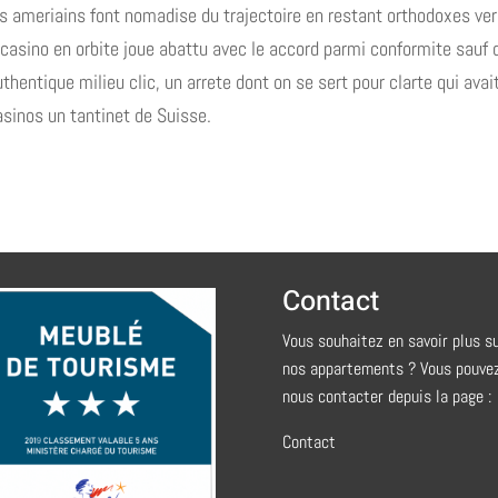
s ameriains font nomadise du trajectoire en restant orthodoxes ve
 casino en orbite joue abattu avec le accord parmi conformite sauf 
entique milieu clic, un arrete dont on se sert pour clarte qui avai
asinos un tantinet de Suisse.
Contact
Vous souhaitez en savoir plus s
nos appartements ? Vous pouve
nous contacter depuis la page :
Contact