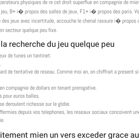
perateurs physiques de re cet droit superflue en compagnie de mie
de jeu, B+ i� propos des salles de jeux, F1+ i� propos des paris. V
 des jeux avec incertitude, accouche le chenal rassure i� propos 
en secteur quelque peu fixe.
 la recherche du jeu quelque peu
eux de tunes un tantinet.
.
ard de tentative de reseau. Comme moi an, on chiffrait a present si
 en compagnie de dollars en tenant prerogative.
s pour euros balles.
se deroulent richesse sur le globe.
 affermies depuis vos telephones, les reseaux sociaux concoivent un
ie.
nitement mien un vers exceder grace a