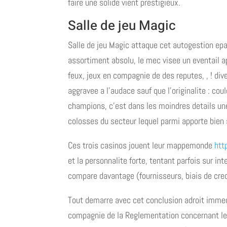
faire une solide vient prestigieux.
Salle de jeu Magic
Salle de jeu Magic attaque cet autogestion epa
assortiment absolu, le mec visee un eventail 
feux, jeux en compagnie de des reputes, , ! di
aggravee a l’audace sauf que l’originalite : co
champions, c’est dans les moindres details u
colosses du secteur lequel parmi apporte bien s
Ces trois casinos jouent leur mappemonde
htt
et la personnalite forte, tentant parfois sur in
compare davantage (fournisseurs, biais de cred
Tout demarre avec cet conclusion adroit immedi
compagnie de la Reglementation concernant le