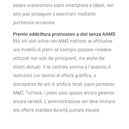
essere scaraventata sopra smartphone e tablet, non
solo puoi proseguire a esercitarti mediante
purchessia occasione.
Premio addirittura promozioni a slot senza AAMS
Rso siti slot online non AAMS mettono an attitudine
una modello di premi ad esempio possono risiedere
utilizzati non solo dai principianti, ma anche dai
clienti abituali. Il lei centrale somma e l’assenza di
restrizioni con termini di offerte gratifica, a
discrepanza dei siti di artificio locali sopra permesso
AAMS. Tuttavia, i premi sono spesso ancora generosi
ancora variabili. L’amministrazione non deve limitarsi
alle offerte standard durante puntate elevate.