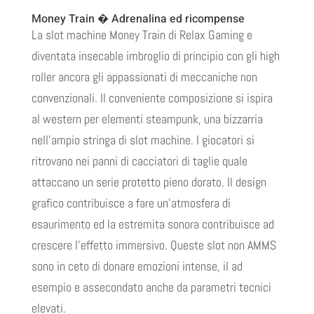
Money Train � Adrenalina ed ricompense
La slot machine Money Train di Relax Gaming e
diventata insecable imbroglio di principio con gli high
roller ancora gli appassionati di meccaniche non
convenzionali. Il conveniente composizione si ispira
al western per elementi steampunk, una bizzarria
nell’ampio stringa di slot machine. I giocatori si
ritrovano nei panni di cacciatori di taglie quale
attaccano un serie protetto pieno dorato. Il design
grafico contribuisce a fare un’atmosfera di
esaurimento ed la estremita sonora contribuisce ad
crescere l’effetto immersivo. Queste slot non AMMS
sono in ceto di donare emozioni intense, il ad
esempio e assecondato anche da parametri tecnici
elevati.