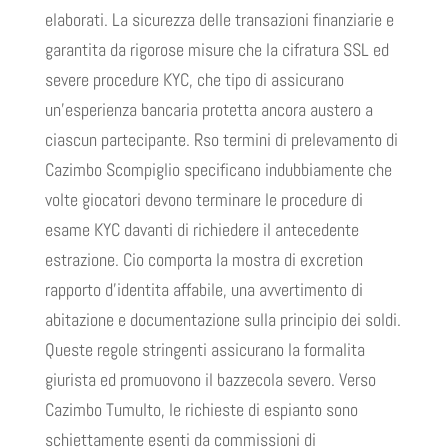
elaborati. La sicurezza delle transazioni finanziarie e
garantita da rigorose misure che la cifratura SSL ed
severe procedure KYC, che tipo di assicurano
un’esperienza bancaria protetta ancora austero a
ciascun partecipante. Rso termini di prelevamento di
Cazimbo Scompiglio specificano indubbiamente che
volte giocatori devono terminare le procedure di
esame KYC davanti di richiedere il antecedente
estrazione. Cio comporta la mostra di excretion
rapporto d’identita affabile, una avvertimento di
abitazione e documentazione sulla principio dei soldi.
Queste regole stringenti assicurano la formalita
giurista ed promuovono il bazzecola severo. Verso
Cazimbo Tumulto, le richieste di espianto sono
schiettamente esenti da commissioni di