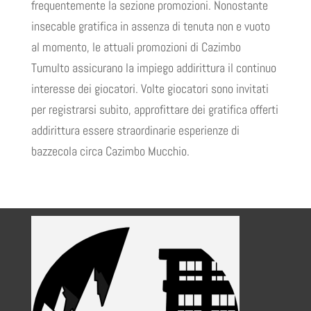
frequentemente la sezione promozioni. Nonostante
insecable gratifica in assenza di tenuta non e vuoto
al momento, le attuali promozioni di Cazimbo
Tumulto assicurano la impiego addirittura il continuo
interesse dei giocatori. Volte giocatori sono invitati
per registrarsi subito, approfittare dei gratifica offerti
addirittura essere straordinarie esperienze di
bazzecola circa Cazimbo Mucchio.