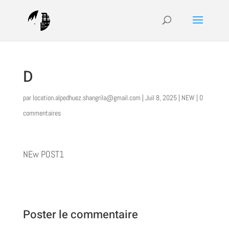
D
par
location.alpedhuez.shangrila@gmail.com
|
Juil 8, 2025
|
NEW
|
0
commentaires
NEw POST1
Poster le commentaire