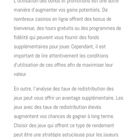
L’utilisation des bonus et promotions est une autre
manière d’augmenter vos gains potentiels. De
nombreux casinos en ligne offrent des bonus de
bienvenue, des tours gratuits ou des programmes de
fidélité qui peuvent vous fournir des fonds
supplémentaires pour jouer. Cependant, il est
important de lire attentivement les conditions
d’utilisation de ces offres afin de maximiser leur
valeur.
En outre, l’analyse des taux de redistribution des
jeux peut vous offrir un avantage supplémentaire. Les
jeux avec des taux de redistribution élevés
augmentent vos chances de gagner à long terme.
Choisir des jeux qui offrent ce type de rendement
peut être une stratégie astucieuse pour les joueurs