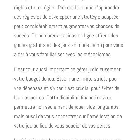
règles et stratégies. Prendre le temps d’apprendre
ces règles et de développer une stratégie adaptée
peut considérablement augmenter vos chances de
succès. De nombreux casinos en ligne offrent des
guides gratuits et des jeux en mode démo pour vous
aider à vous familiariser avec les mécanismes.
Il est tout aussi important de gérer judicieusement
votre budget de jeu. Établir une limite stricte pour
vos dépenses et s’y tenir est crucial pour éviter de
lourdes pertes. Cette discipline financière vous
permettra non seulement de jouer plus longtemps,
mais aussi de vous concentrer sur l’amélioration de
votre jeu au lieu de vous soucier de vos pertes.