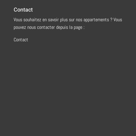
Contact
Vous souhaitez en savoir plus sur nos appartements ? Vous
pouvez nous contacter depuis la page :
Contact