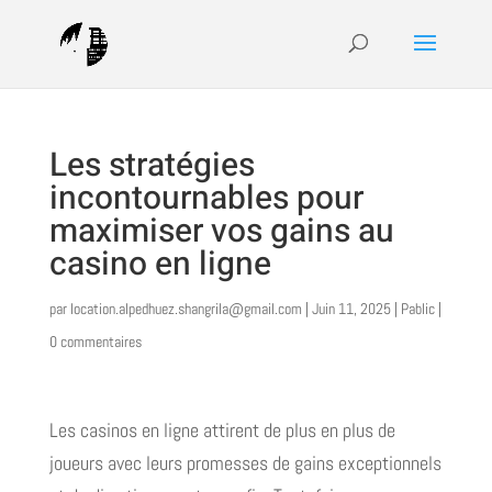
Les stratégies
incontournables pour
maximiser vos gains au
casino en ligne
par
location.alpedhuez.shangrila@gmail.com
|
Juin 11, 2025
|
Pablic
|
0 commentaires
Les casinos en ligne attirent de plus en plus de
joueurs avec leurs promesses de gains exceptionnels