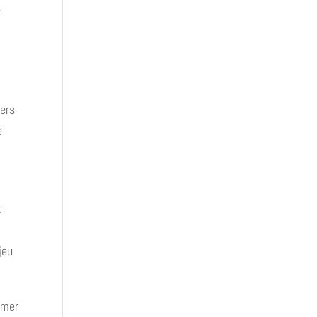
t
vers
e
x
jeu
rmer