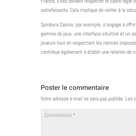
France. Elles doivent respecter le cadre légal t
satisfaisante. Cela implique de veiller à la sé
SpinAura Casino, par exemple, s’engage à offri
gamme de jeux, une interface intuitive et un se
joueurs tout en respectant les normes imposées
contribue également à établir une relation de c
Poster le commentaire
Votre adresse e-mail ne sera pas publiée.
Les 