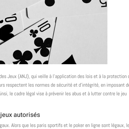
des Jeux (ANJ), qui veille à l’application des lois et à la protection
rs respectent les normes de sécurité et d’intégrité, en imposant d
si, le cadre légal vise à prévenir les abus et à lutter contre le jeu
 jeux autorisés
aux. Alors que les paris sportifs et le poker en ligne sont légaux, l