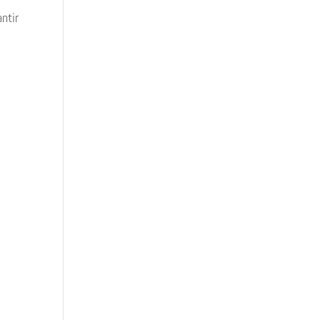
antir