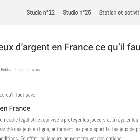
Studio n°12
Studio n°25
Station et activi
eux d’argent en France ce qu’il fa
|
Public
|
0 commentaires
e qu’il faut savoir
 en France
n cadre légal strict qui vise à protéger les joueurs et à réguler les
arché des jeux en ligne, autorisant les paris sportifs, les jeux de p
onditions. En effet, les joueurs peuvent trouver des options