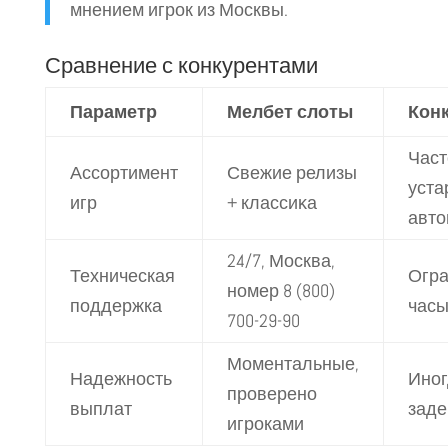
мнением игрок из Москвы.
Сравнение с конкурентами
Параметр
Мелбет слоты
Кон
Част
Ассортимент
Свежие релизы
уста
игр
+ классиκа
авт
24/7, Москва,
Техническая
Огр
номер 8 (800)
поддержка
часы
700-29-90
Моментальные,
Надежность
Иног
проверено
выплат
зад
игроками