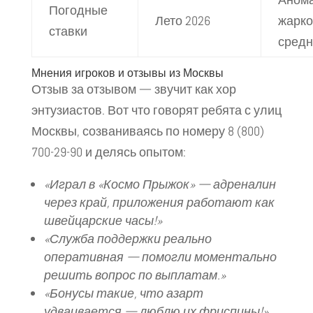
Погодные
Лето 2026
жаркое
ставки
средн
Мнения игроков и отзывы из Москвы
Отзыв за отзывом — звучит как хор
энтузиастов. Вот что говорят ребята с улиц
Москвы, созваниваясь по номеру 8 (800)
700-29-90 и делясь опытом:
«Играл в «Космо Прыжок» — адреналин
через край, приложения работают как
швейцарские часы!»
«Служба поддержки реально
оперативная — помогли моментально
решить вопрос по выплатам.»
«Бонусы такие, что азарт
удваивается — люблю их фриспины!»