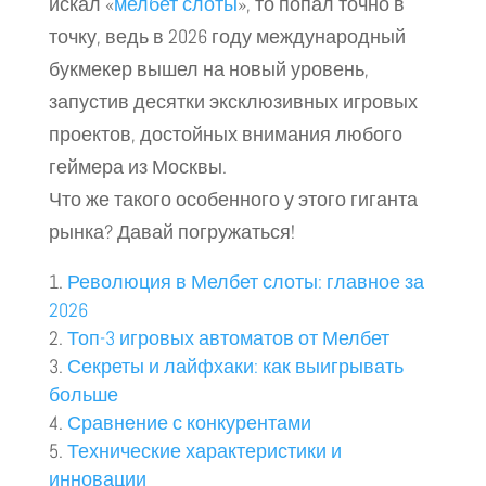
искал «
мелбет слоты
», то попал точно в
точку, ведь в 2026 году международный
букмекер вышел на новый уровень,
запустив десятки эксклюзивных игровых
проектов, достойных внимания любого
геймера из Москвы.
Что же такого особенного у этого гиганта
рынка? Давай погружаться!
Революция в Мелбет слоты: главное за
2026
Топ-3 игровых автоматов от Мелбет
Секреты и лайфхаки: как выигрывать
больше
Сравнение с конкурентами
Технические характеристики и
инновации