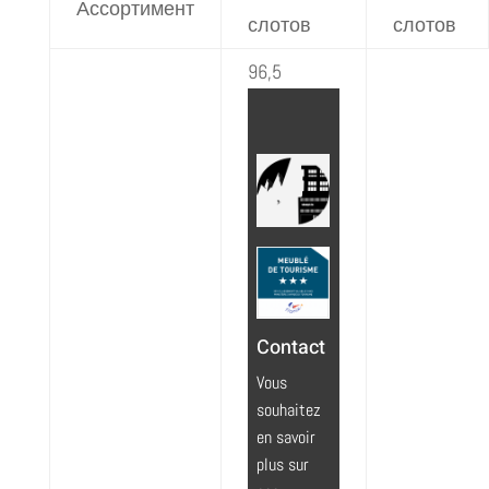
Ассортимент
слотов
слотов
96,5
Contact
Vous
souhaitez
en savoir
plus sur