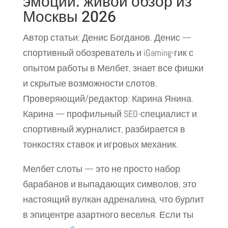
эмоции: живой обзор из
Москвы 2026
Автор статьи:
Денис Богданов
. Денис —
спортивный обозреватель и iGaming-гик с
опытом работы в Мелбет, знает все фишки
и скрытые возможности слотов.
Проверяющий/редактор:
Карина Янина
.
Карина — профильный SEO-специалист и
спортивный журналист, разбирается в
тонкостях ставок и игровых механик.
Мелбет слоты — это не просто набор
барабанов и выпадающих символов, это
настоящий вулкан адреналина, что бурлит
в эпицентре азартного веселья. Если ты