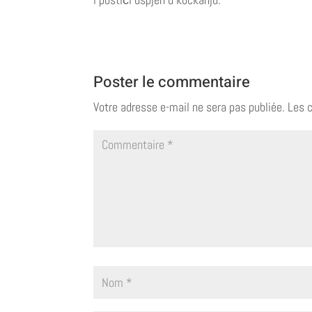
Poster le commentaire
Votre adresse e-mail ne sera pas publiée.
Les 