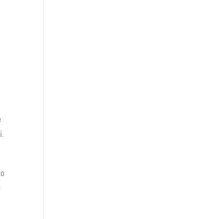
e
i.
ko
u