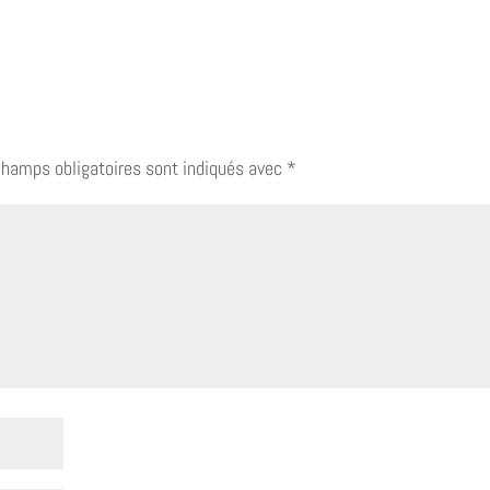
champs obligatoires sont indiqués avec
*