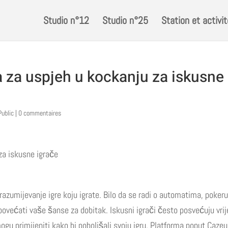
Studio n°12
Studio n°25
Station et activi
ja za uspjeh u kockanju za iskusne
Public
|
0 commentaires
 za iskusne igrače
azumijevanje igre koju igrate. Bilo da se radi o automatima, pokeru 
o povećati vaše šanse za dobitak. Iskusni igrači često posvećuju vri
 mogu primijeniti kako bi poboljšali svoju igru. Platforma poput Cazeu