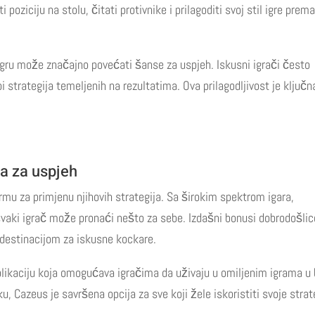
i poziciju na stolu, čitati protivnike i prilagoditi svoj stil igre prem
igru može značajno povećati šanse za uspjeh. Iskusni igrači često
bi strategija temeljenih na rezultatima. Ova prilagodljivost je ključn
a za uspjeh
mu za primjenu njihovih strategija. Sa širokim spektrom igara,
 svaki igrač može pronaći nešto za sebe. Izdašni bonusi dobrodošlic
 destinacijom za iskusne kockare.
likaciju koja omogućava igračima da uživaju u omiljenim igrama u 
 Cazeus je savršena opcija za sve koji žele iskoristiti svoje strat