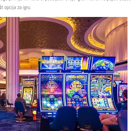
št opcija za igru.