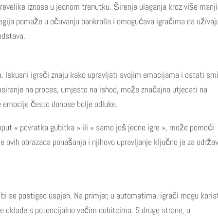
revelike iznose u jednom trenutku. Širenje ulaganja kroz više manj
ategija pomaže u očuvanju bankrolla i omogućava igračima da uživaj
redstava.
a. Iskusni igrači znaju kako upravljati svojim emocijama i ostati sm
kusiranje na proces, umjesto na ishod, može značajno utjecati na
je emocije često donose bolje odluke.
ut « povratka gubitka » ili « samo još jedne igre », može pomoći
e ovih obrazaca ponašanja i njihovo upravljanje ključno je za održa
 bi se postigao uspjeh. Na primjer, u automatima, igrači mogu korist
eće oklade s potencijalno većim dobitcima. S druge strane, u