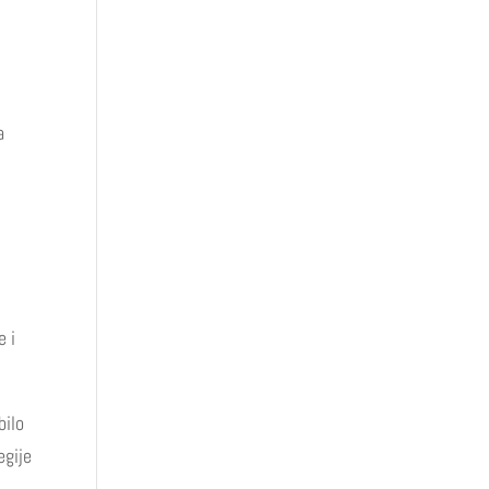
a
a
e i
bilo
egije