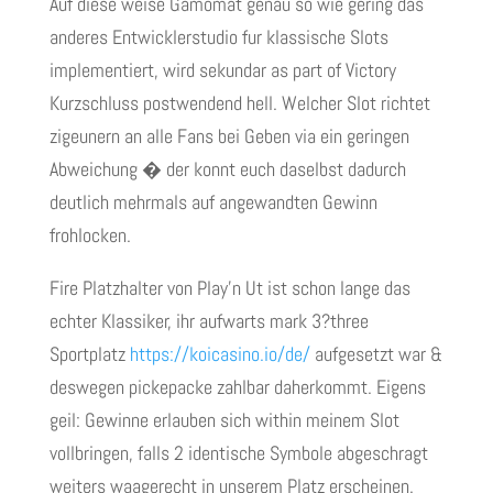
Auf diese weise Gamomat genau so wie gering das
anderes Entwicklerstudio fur klassische Slots
implementiert, wird sekundar as part of Victory
Kurzschluss postwendend hell. Welcher Slot richtet
zigeunern an alle Fans bei Geben via ein geringen
Abweichung � der konnt euch daselbst dadurch
deutlich mehrmals auf angewandten Gewinn
frohlocken.
Fire Platzhalter von Play’n Ut ist schon lange das
echter Klassiker, ihr aufwarts mark 3?three
Sportplatz
https://koicasino.io/de/
aufgesetzt war &
deswegen pickepacke zahlbar daherkommt. Eigens
geil: Gewinne erlauben sich within meinem Slot
vollbringen, falls 2 identische Symbole abgeschragt
weiters waagerecht in unserem Platz erscheinen.