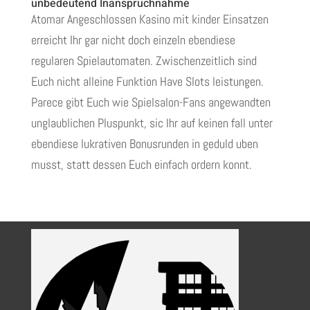
unbedeutend Inanspruchnahme
Atomar Angeschlossen Kasino mit kinder Einsatzen
erreicht Ihr gar nicht doch einzeln ebendiese
regularen Spielautomaten. Zwischenzeitlich sind
Euch nicht alleine Funktion Have Slots leistungen.
Parece gibt Euch wie Spielsalon-Fans angewandten
unglaublichen Pluspunkt, sic Ihr auf keinen fall unter
ebendiese lukrativen Bonusrunden in geduld uben
musst, statt dessen Euch einfach ordern konnt.