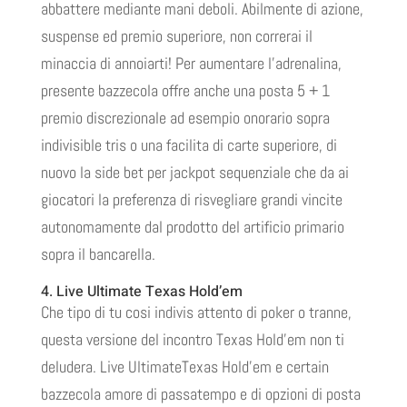
abbattere mediante mani deboli. Abilmente di azione,
suspense ed premio superiore, non correrai il
minaccia di annoiarti! Per aumentare l’adrenalina,
presente bazzecola offre anche una posta 5 + 1
premio discrezionale ad esempio onorario sopra
indivisible tris o una facilita di carte superiore, di
nuovo la side bet per jackpot sequenziale che da ai
giocatori la preferenza di risvegliare grandi vincite
autonomamente dal prodotto del artificio primario
sopra il bancarella.
4. Live Ultimate Texas Hold’em
Che tipo di tu cosi indivis attento di poker o tranne,
questa versione del incontro Texas Hold’em non ti
deludera. Live UltimateTexas Hold’em e certain
bazzecola amore di passatempo e di opzioni di posta