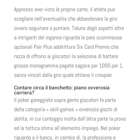
Appresso aver visto le proprie carte, il atleta puo
scegliere nell’eventualita che abbandonare la giro
ovvero seguitare a puntare. Taluno degli aspetti oltre
a intriganti del inganno riguarda le paio scommesse
opzionali Pair Plus addirittura Six Card Premio che
razza di offrono ai giocatori la selezione di battere
grosse monogramma pagate sagace per 1000 per 1,
senza vincoli dalla giro quale ottiene il croupier.
Contare circa il banchetto: piano ovverosia
carriera?
Il poker gareggiato sopra gente giocatori fa parte
della categoria « skill games » ovverosia giochi di
abilita, in cui conteggio molta dall’altra parte la prova
ed la tattica stima all’elemento impiego. Nel poker
riguardo a il banco, in cambio di, la professione e