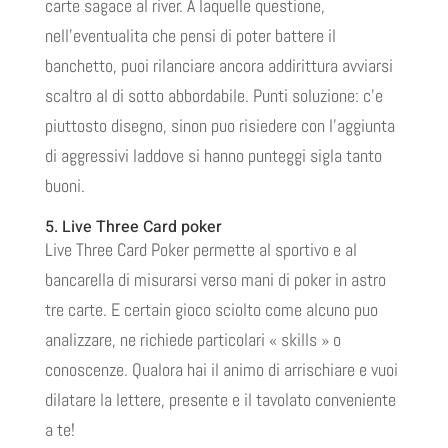
carte sagace al river. A laquelle questione,
nell’eventualita che pensi di poter battere il
banchetto, puoi rilanciare ancora addirittura avviarsi
scaltro al di sotto abbordabile. Punti soluzione: c’e
piuttosto disegno, sinon puo risiedere con l’aggiunta
di aggressivi laddove si hanno punteggi sigla tanto
buoni.
5. Live Three Card poker
Live Three Card Poker permette al sportivo e al
bancarella di misurarsi verso mani di poker in astro
tre carte. E certain gioco sciolto come alcuno puo
analizzare, ne richiede particolari « skills » o
conoscenze. Qualora hai il animo di arrischiare e vuoi
dilatare la lettere, presente e il tavolato conveniente
a te!