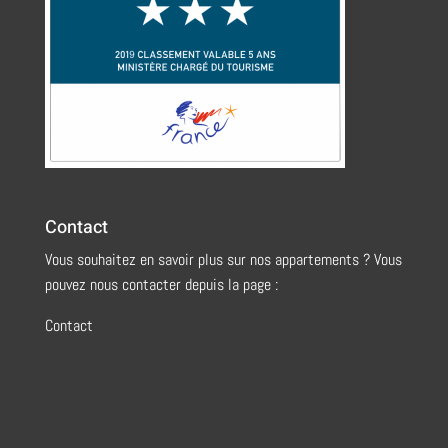
Contact
Vous souhaitez en savoir plus sur nos appartements ? Vous
pouvez nous contacter depuis la page :
Contact