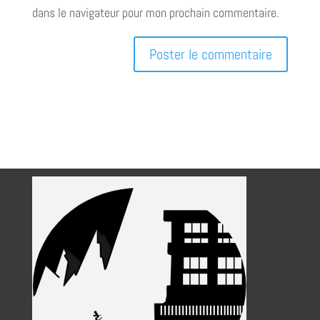
dans le navigateur pour mon prochain commentaire.