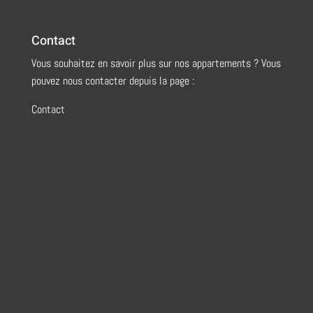
Contact
Vous souhaitez en savoir plus sur nos appartements ? Vous
pouvez nous contacter depuis la page :
Contact