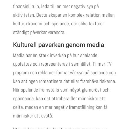
finansiell ruin, leda till en mer negativ syn på
aktiviteten. Detta skapar en komplex relation mellan
kultur, ekonomi och spelande, där olika faktorer
ständigt påverkar varandra.
Kulturell påverkan genom media
Media har en stark inverkan på hur spelande
uppfattas och representeras i samhället. Filmer, TV-
program och reklamer formar vår syn på spelande och
kan antingen romantisera det eller framhäva riskerna.
När spelande framställs som något glamoröst och
spännande, kan det attrahera fler människor att
delta, medan en mer negativ framställning kan få
människor att avstå.