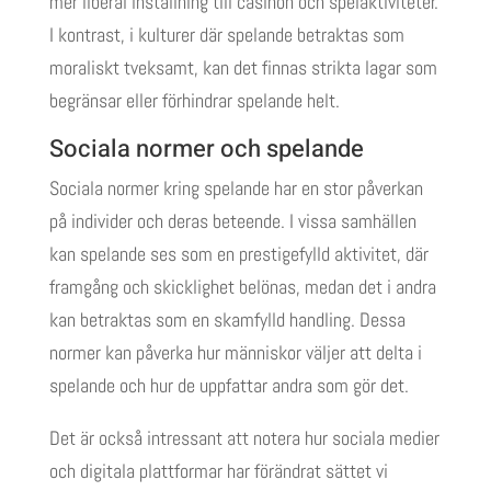
mer liberal inställning till casinon och spelaktiviteter.
I kontrast, i kulturer där spelande betraktas som
moraliskt tveksamt, kan det finnas strikta lagar som
begränsar eller förhindrar spelande helt.
Sociala normer och spelande
Sociala normer kring spelande har en stor påverkan
på individer och deras beteende. I vissa samhällen
kan spelande ses som en prestigefylld aktivitet, där
framgång och skicklighet belönas, medan det i andra
kan betraktas som en skamfylld handling. Dessa
normer kan påverka hur människor väljer att delta i
spelande och hur de uppfattar andra som gör det.
Det är också intressant att notera hur sociala medier
och digitala plattformar har förändrat sättet vi