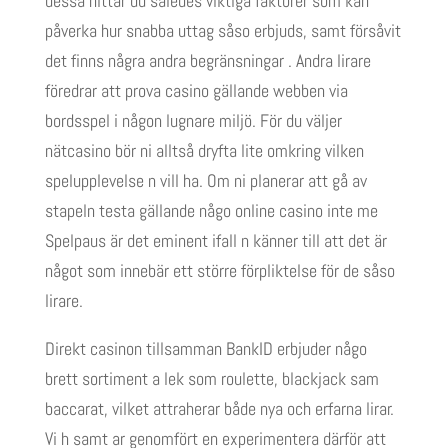
dessa hittar du således viktiga faktorer som kan
påverka hur snabba uttag såso erbjuds, samt försåvit
det finns några andra begränsningar . Andra lirare
föredrar att prova casino gällande webben via
bordsspel i någon lugnare miljö. För du väljer
nätcasino bör ni alltså dryfta lite omkring vilken
spelupplevelse n vill ha. Om ni planerar att gå av
stapeln testa gällande någo online casino inte me
Spelpaus är det eminent ifall n känner till att det är
något som innebär ett större förpliktelse för de såso
lirare.
Direkt casinon tillsamman BankID erbjuder någo
brett sortiment a lek som roulette, blackjack sam
baccarat, vilket attraherar både nya och erfarna lirar.
Vi h samt ar genomfört en experimentera därför att