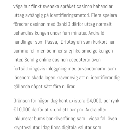
väga hur flinkt svenska språket casinon behandlar
uttag avhängig på identifieringsmetod. Flera spelare
föredrar casinon med BankID därför uttag normalt
behandlas kungen under fem minuter. Andra Id-
handlingar som Passa, ID-fotografi sam körkort har
samma roll men befinner si ej lika smidiga kungen
inter. Somlig online casinon accepterar även
fortsättningsvis inloggning med användarnamn sam
lösenord skada lagen kräver evig att ni identifierar dig
gällande något sätt före ni lirar.
Gränsen för någon dag kant existera €4,000, per rynk
€10,000 därför at stund ett par pro. Andra eller
inkluderar bums banköverföring sam i vissa fall även
kryptovalutor. Idag finns digitala valutor som