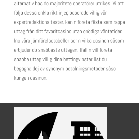
alternativ hos do majoritete operatörer utrikes. Vi att
följa dessa enkla riktlinjer, baserade villig vår
expertredaktions tester, kan n företa fästa sam rappa
uttag från ditt favoritcasino utan onödiga väntetider.
Ino våra jämförelsetabeller ser n vilka casinon såsom
erbjuder do snabbaste uttagen. Ifall n vill företa
snabba uttag villig dina bettingvinster list du
begagna dej av synonym betalningsmetoder såso
kungen casinon.