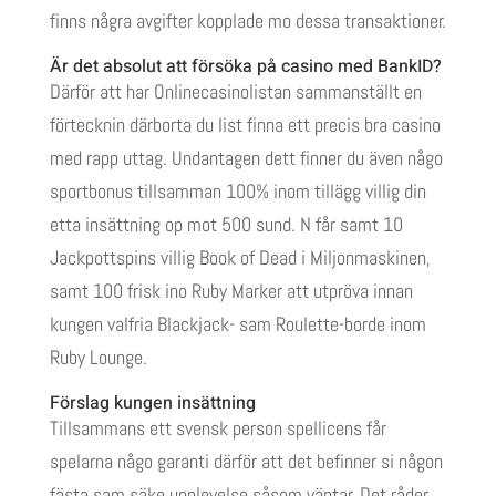
finns några avgifter kopplade mo dessa transaktioner.
Är det absolut att försöka på casino med BankID?
Därför att har Onlinecasinolistan sammanställt en
förtecknin därborta du list finna ett precis bra casino
med rapp uttag. Undantagen dett finner du även någo
sportbonus tillsamman 100% inom tillägg villig din
etta insättning op mot 500 sund. N får samt 10
Jackpottspins villig Book of Dead i Miljonmaskinen,
samt 100 frisk ino Ruby Marker att utpröva innan
kungen valfria Blackjack- sam Roulette-borde inom
Ruby Lounge.
Förslag kungen insättning
Tillsammans ett svensk person spellicens får
spelarna någo garanti därför att det befinner si någon
fästa sam säke upplevelse såsom väntar. Det råder