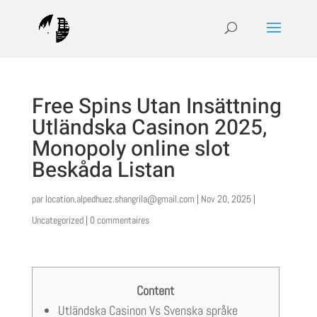
Free Spins Utan Insättning
Utländska Casinon 2025,
Monopoly online slot
Beskåda Listan
par
location.alpedhuez.shangrila@gmail.com
|
Nov 20, 2025
|
Uncategorized
|
0 commentaires
Content
Utländska Casinon Vs Svenska språke