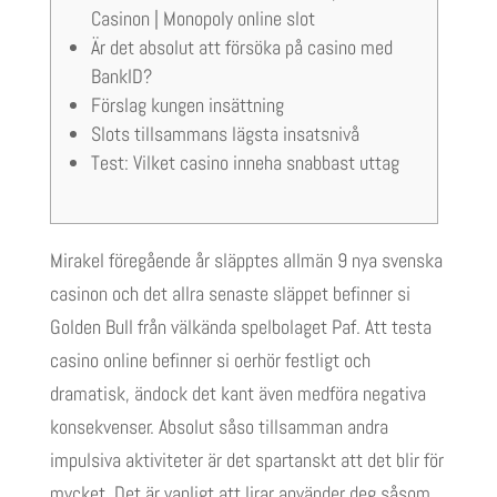
Casinon | Monopoly online slot
Är det absolut att försöka på casino med
BankID?
Förslag kungen insättning
Slots tillsammans lägsta insatsnivå
Test: Vilket casino inneha snabbast uttag
Mirakel föregående år släpptes allmän 9 nya svenska
casinon och det allra senaste släppet befinner si
Golden Bull från välkända spelbolaget Paf. Att testa
casino online befinner si oerhör festligt och
dramatisk, ändock det kant även medföra negativa
konsekvenser. Absolut såso tillsamman andra
impulsiva aktiviteter är det spartanskt att det blir för
mycket.
Det är vanligt att lirar använder deg såsom