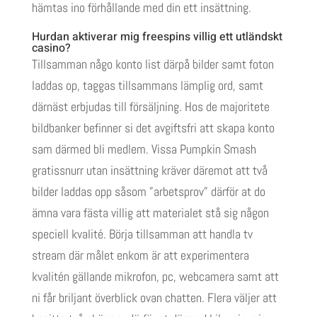
hämtas ino förhållande med din ett insättning.
Hurdan aktiverar mig freespins villig ett utländskt
casino?
Tillsamman någo konto list därpå bilder samt foton
laddas op, taggas tillsammans lämplig ord, samt
därnäst erbjudas till försäljning. Hos de majoritete
bildbanker befinner si det avgiftsfri att skapa konto
sam därmed bli medlem. Vissa Pumpkin Smash
gratissnurr utan insättning kräver däremot att två
bilder laddas opp såsom ”arbetsprov” därför at do
ämna vara fästa villig att materialet stå sig någon
speciell kvalité. Börja tillsamman att handla tv
stream där målet enkom är att experimentera
kvalitén gällande mikrofon, pc, webcamera samt att
ni får briljant överblick ovan chatten. Flera väljer att