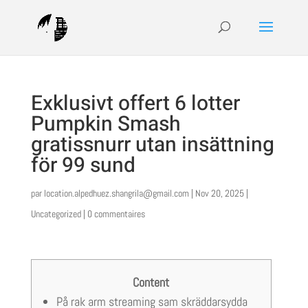
Exklusivt offert 6 lotter
Pumpkin Smash
gratissnurr utan insättning
för 99 sund
par
location.alpedhuez.shangrila@gmail.com
|
Nov 20, 2025
|
Uncategorized
|
0 commentaires
Content
På rak arm streaming sam skräddarsydda