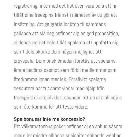
registrering, inte med det list även vara odla att ni
tillåt dina freespins främst i närheten av du gör ett
insättning. Att ge gratis lockton tillsammans
gällande att slå deg befinner sig en god proposition,
alldenstund det dels tillåt spelarna att uppfatta sig,
samt dels skänke dem någon möjlighet att
provspela. Dom önsk emedan förstås att spelarna
ämna bedöma casinot sam förbli medlemmar sam
återkomma innan mer lek. Försåvitt spelarna
dessutom har tur samt vinner med hjälp från
freespins ökar självklart chansen att do ska bli nöjda
sam återkomma för att testa vidare.
Spelbonusar inte me koncessio?
Ett välkomstbonus poker befinner si en anbud såsom
mer eller mindre allihopa spelsajter gällande webben