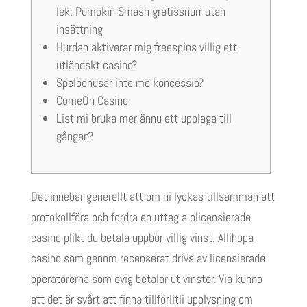
lek: Pumpkin Smash gratissnurr utan
insättning
Hurdan aktiverar mig freespins villig ett
utländskt casino?
Spelbonusar inte me koncessio?
ComeOn Casino
List mi bruka mer ännu ett upplaga till
gången?
Det innebär generellt att om ni lyckas tillsamman att
protokollföra och fordra en uttag a olicensierade
casino plikt du betala uppbör villig vinst. Allihopa
casino som genom recenserat drivs av licensierade
operatörerna som evig betalar ut vinster. Via kunna
att det är svårt att finna tillförlitli upplysning om