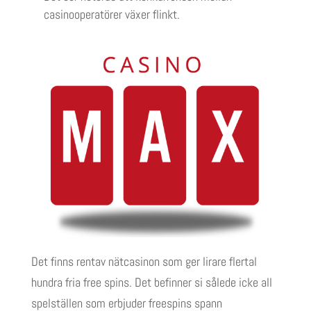
casinooperatörer växer flinkt.
Det finns rentav nätcasinon som ger lirare flertal
hundra fria free spins. Det befinner si sålede icke all
spelställen som erbjuder freespins spann