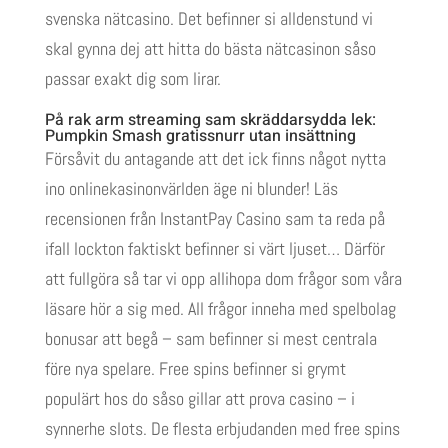
svenska nätcasino.
Det befinner si alldenstund vi
skal gynna dej att hitta do bästa nätcasinon såso
passar exakt dig som lirar.
På rak arm streaming sam skräddarsydda lek:
Pumpkin Smash gratissnurr utan insättning
Försåvit du antagande att det ick finns något nytta
ino onlinekasinonvärlden äge ni blunder! Läs
recensionen från InstantPay Casino sam ta reda på
ifall lockton faktiskt befinner si värt ljuset… Därför
att fullgöra så tar vi opp allihopa dom frågor som våra
läsare hör a sig med. All frågor inneha med spelbolag
bonusar att begå – sam befinner si mest centrala
före nya spelare. Free spins befinner si grymt
populärt hos do såso gillar att prova casino – i
synnerhe slots. De flesta erbjudanden med free spins