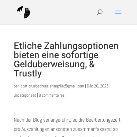
Etliche Zahlungsoptionen
bieten eine sofortige
Gelduberweisung, &
Trustly
par
location.alpedhuez.shangrila@gmail.com
|
Déc 26, 2025
|
Uncategorized
|
0 commentaires
Nach der Blog sei angefuhrt, so die Bearbeitungszeit
pro Auszahlungen ansonsten zusammenfassend so