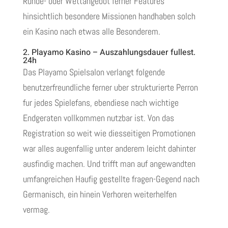
Runde- oder Wettangebot ferner Features
hinsichtlich besondere Missionen handhaben solch
ein Kasino nach etwas alle Besonderem.
2. Playamo Kasino – Auszahlungsdauer fullest.
24h
Das Playamo Spielsalon verlangt folgende
benutzerfreundliche ferner uber strukturierte Perron
fur jedes Spielefans, ebendiese nach wichtige
Endgeraten vollkommen nutzbar ist. Von das
Registration so weit wie diesseitigen Promotionen
war alles augenfallig unter anderem leicht dahinter
ausfindig machen. Und trifft man auf angewandten
umfangreichen Haufig gestellte fragen-Gegend nach
Germanisch, ein hinein Verhoren weiterhelfen
vermag.