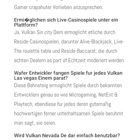
Gamer crapahuter Vorlieben anzusprechen.
Ermi�glichen sich Live-Casinospiele unter ein
Plattform?
Ja, Vulkan Sin city Dem ermoglicht etliche durch
Reside-Casinospielen, darunter Alive-Blackjack, Live-
The roulette table und Reside-Baccarat, die durch
echten Dealern as part of Echtzeit moderiert werden.
Wafer Entwickler fangen Spiele fur jedes Vulkan
Las vegas Einem parat?
Diese Bahnsteig ermoglicht Spiele durch bekannten
Entwicklern genau so wie Microgaming, NetEnt &
Playtech, ebendiese fur jedes deren gutema?ig
hochwertigen ferner unterhaltsamen Spiele beruhmt
man sagt, sie seien.
Wird Vulkan Nevada De dar einfach benutzbar?