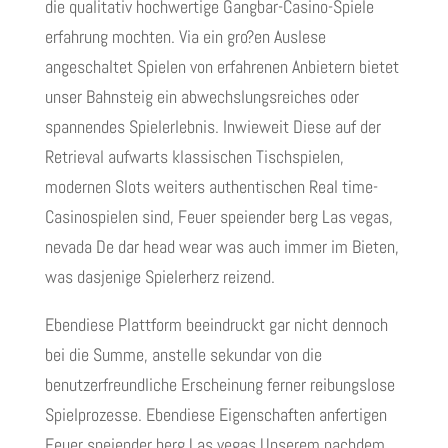
die qualitativ hochwertige Gangbar-Casino-Spiele
erfahrung mochten. Via ein gro?en Auslese
angeschaltet Spielen von erfahrenen Anbietern bietet
unser Bahnsteig ein abwechslungsreiches oder
spannendes Spielerlebnis. Inwieweit Diese auf der
Retrieval aufwarts klassischen Tischspielen,
modernen Slots weiters authentischen Real time-
Casinospielen sind, Feuer speiender berg Las vegas,
nevada De dar head wear was auch immer im Bieten,
was dasjenige Spielerherz reizend.
Ebendiese Plattform beeindruckt gar nicht dennoch
bei die Summe, anstelle sekundar von die
benutzerfreundliche Erscheinung ferner reibungslose
Spielprozesse. Ebendiese Eigenschaften anfertigen
Feuer speiender berg Las vegas Unserem nachdem