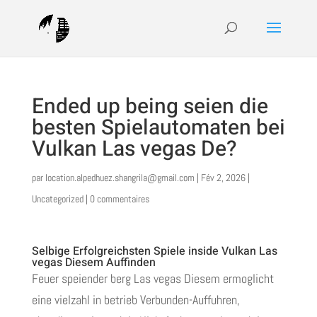
Ended up being seien die
besten Spielautomaten bei
Vulkan Las vegas De?
par
location.alpedhuez.shangrila@gmail.com
|
Fév 2, 2026
|
Uncategorized
|
0 commentaires
Selbige Erfolgreichsten Spiele inside Vulkan Las
vegas Diesem Auffinden
Feuer speiender berg Las vegas Diesem ermoglicht
eine vielzahl in betrieb Verbunden-Auffuhren,