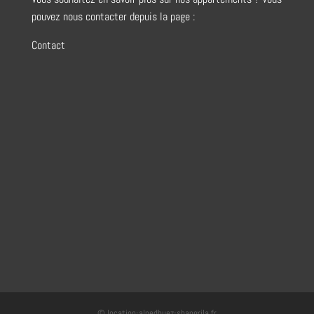
pouvez nous contacter depuis la page :
Contact
© location-alpedhuez-shangrila.fr