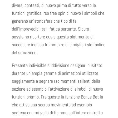
diversi contesti, di nuovo prima di tutto verso le
funzioni gratifica, rso free spin di nuovo i simboli che
generano un’atmosfera che tipo di fa
dell’imprevedibilita il fatica portante. Sicuro
possiamo riportare quale questa slot merita di
succedere inclusa frammezzo a le migliori slot online
del situazione.
Presenta indivisible suddivisione designer inusitato
durante un’ampia gamma di animazioni utilizzate
saggiamente a segnare rso momenti salienti della
sezione ad esempio l’attivazione di simboli di nuovo
funzioni premio. Fra queste la funzione Bonus Bet la
che attiva una scarso movimento ad esempio
scatena enormi getti di fiamme sull’intera distretto