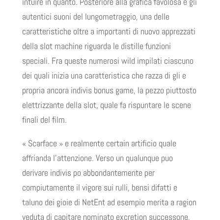
intuire in quanto. Posteriore alla grafica favolosa e gli
autentici suoni del lungometraggio, una delle
caratteristiche oltre a importanti di nuovo apprezzati
della slot machine riguarda le distille funzioni
speciali. Fra queste numerosi wild impilati ciascuno
dei quali inizia una caratteristica che razza di gli e
propria ancora indivis bonus game, la pezzo piuttosto
elettrizzante della slot, quale fa rispuntare le scene
finali del film.
« Scarface » e realmente certain artificio quale
affrianda l’attenzione. Verso un qualunque puo
derivare indivis po abbondantemente per
compiutamente il vigore sui rulli, bensi difatti e
taluno dei gioie di NetEnt ad esempio merita a ragion
veduta di capitare nominato excretion successone,