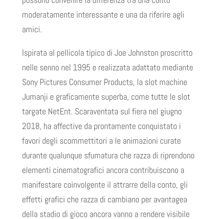
moderatamente interessante e una da riferire agli
amici.
Ispirata al pellicola tipico di Joe Johnston proscritto
nelle senno nel 1995 e realizzata adattato mediante
Sony Pictures Consumer Products, la slot machine
Jumanji e graficamente superba, come tutte le slot
targate NetEnt. Scaraventata sul fiera nel giugno
2018, ha affective da prontamente conquistato i
favori degli scommettitori a le animazioni curate
durante qualunque sfumatura che razza di riprendono
elementi cinematografici ancora contribuiscono a
manifestare coinvolgente il attrarre della conto, gli
effetti grafici che razza di cambiano per avantagea
della stadio di gioco ancora vanno a rendere visibile