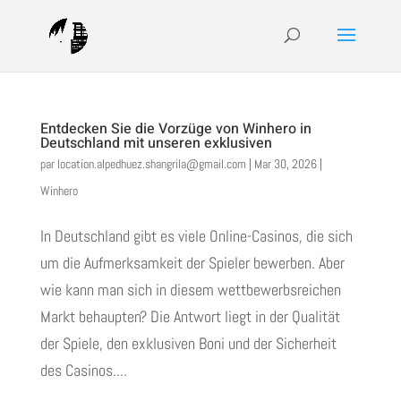
Entdecken Sie die Vorzüge von Winhero in
Deutschland mit unseren exklusiven
par
location.alpedhuez.shangrila@gmail.com
|
Mar 30, 2026
|
Winhero
In Deutschland gibt es viele Online-Casinos, die sich
um die Aufmerksamkeit der Spieler bewerben. Aber
wie kann man sich in diesem wettbewerbsreichen
Markt behaupten? Die Antwort liegt in der Qualität
der Spiele, den exklusiven Boni und der Sicherheit
des Casinos....