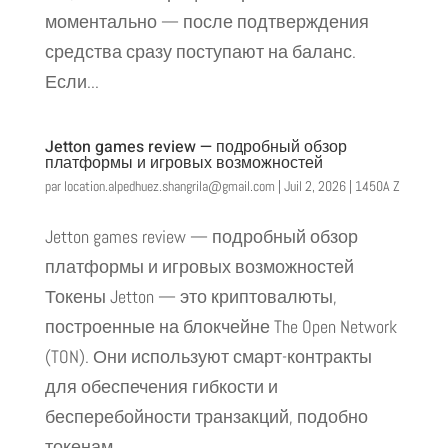
моментально — после подтверждения
средства сразу поступают на баланс.
Если...
Jetton games review — подробный обзор
платформы и игровых возможностей
par
location.alpedhuez.shangrila@gmail.com
|
Juil 2, 2026
|
1450A Z
Jetton games review — подробный обзор
платформы и игровых возможностей
Токены Jetton — это криптовалюты,
построенные на блокчейне The Open Network
(TON). Они используют смарт-контракты
для обеспечения гибкости и
бесперебойности транзакций, подобно
токенам...