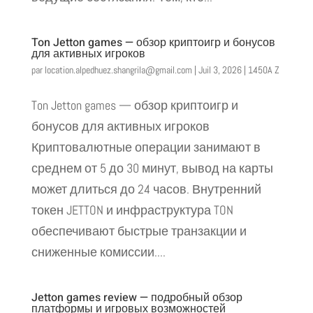
Ton Jetton games — обзор криптоигр и бонусов
для активных игроков
par
location.alpedhuez.shangrila@gmail.com
|
Juil 3, 2026
|
1450A Z
Ton Jetton games — обзор криптоигр и
бонусов для активных игроков
Криптовалютные операции занимают в
среднем от 5 до 30 минут, вывод на карты
может длиться до 24 часов. Внутренний
токен JETTON и инфраструктура TON
обеспечивают быстрые транзакции и
сниженные комиссии....
Jetton games review — подробный обзор
платформы и игровых возможностей