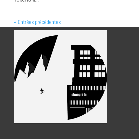
« Entrées précédentes