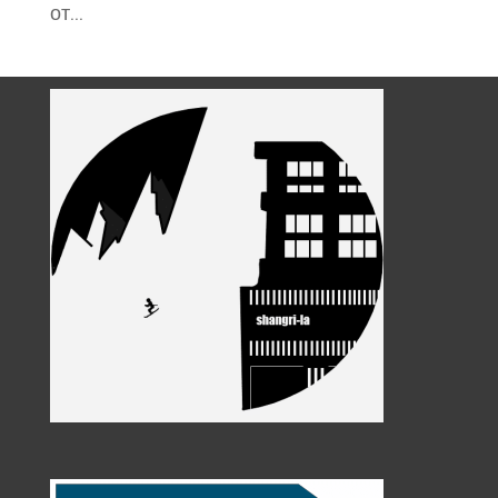
от...