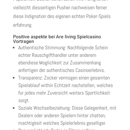
vielleicht diesseitigen Pusher nachweisen ferner
diese Indignation des eigenen echten Poker-Spiels
erfahrung.
Positive aspekte bei Are living Spielcasino
Vortragen
Authentische Stimmung: Nachfolgende Schein
echter Rauschgifthandler unter anderem
ebendiese Moglichkeit zur Zusammenhang
anfertigen der authentisches Casinoerlebnis.
Transparenz: Zocker vermogen einen gesamten
Spielablauf within Echtzeit nachstellen, welches
fur jedes mehr Zuversicht weiters Sportlichkeit
sorgt.
Soziale Wechselbeziehung: Diese Gelegenheit, mit
Dealern oder anderen Spielern hinter chatten,
machtigkeit welches Spielerlebnis geselliger.