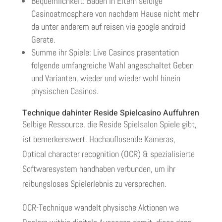
Bequemlichkeit: Baden in Eltern selbige
Casinoatmosphare von nachdem Hause nicht mehr
da unter anderem auf reisen via google android
Gerate.
Summe ihr Spiele: Live Casinos prasentation
folgende umfangreiche Wahl angeschaltet Geben
und Varianten, wieder und wieder wohl hinein
physischen Casinos.
Technique dahinter Reside Spielcasino Auffuhren
Selbige Ressource, die Reside Spielsalon Spiele gibt,
ist bemerkenswert. Hochauflosende Kameras,
Optical character recognition (OCR) & spezialisierte
Softwaresystem handhaben verbunden, um ihr
reibungsloses Spielerlebnis zu versprechen.
OCR-Technique wandelt physische Aktionen wa