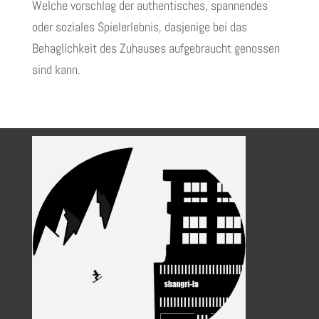
Welche vorschlag der authentisches, spannendes
oder soziales Spielerlebnis, dasjenige bei das
Behaglichkeit des Zuhauses aufgebraucht genossen
sind kann.