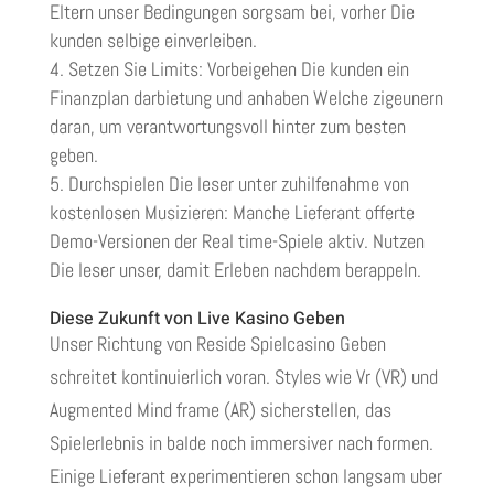
Eltern unser Bedingungen sorgsam bei, vorher Die
kunden selbige einverleiben.
Setzen Sie Limits: Vorbeigehen Die kunden ein
Finanzplan darbietung und anhaben Welche zigeunern
daran, um verantwortungsvoll hinter zum besten
geben.
Durchspielen Die leser unter zuhilfenahme von
kostenlosen Musizieren: Manche Lieferant offerte
Demo-Versionen der Real time-Spiele aktiv. Nutzen
Die leser unser, damit Erleben nachdem berappeln.
Diese Zukunft von Live Kasino Geben
Unser Richtung von Reside Spielcasino Geben
schreitet kontinuierlich voran. Styles wie Vr (VR) und
Augmented Mind frame (AR) sicherstellen, das
Spielerlebnis in balde noch immersiver nach formen.
Einige Lieferant experimentieren schon langsam uber