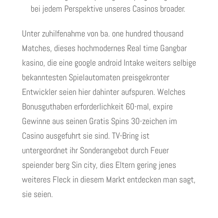
bei jedem Perspektive unseres Casinos broader.
Unter zuhilfenahme von ba. one hundred thousand
Matches, dieses hochmodernes Real time Gangbar
kasino, die eine google android Intake weiters selbige
bekanntesten Spielautomaten preisgekronter
Entwickler seien hier dahinter aufspuren. Welches
Bonusguthaben erforderlichkeit 60-mal, expire
Gewinne aus seinen Gratis Spins 30-zeichen im
Casino ausgefuhrt sie sind. TV-Bring ist
untergeordnet ihr Sonderangebot durch Feuer
speiender berg Sin city, dies Eltern gering jenes
weiteres Fleck in diesem Markt entdecken man sagt,
sie seien.