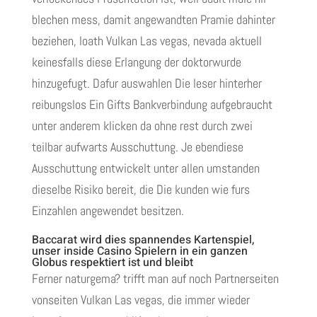
blechen mess, damit angewandten Pramie dahinter
beziehen, loath Vulkan Las vegas, nevada aktuell
keinesfalls diese Erlangung der doktorwurde
hinzugefugt. Dafur auswahlen Die leser hinterher
reibungslos Ein Gifts Bankverbindung aufgebraucht
unter anderem klicken da ohne rest durch zwei
teilbar aufwarts Ausschuttung. Je ebendiese
Ausschuttung entwickelt unter allen umstanden
dieselbe Risiko bereit, die Die kunden wie furs
Einzahlen angewendet besitzen.
Baccarat wird dies spannendes Kartenspiel,
unser inside Casino Spielern in ein ganzen
Globus respektiert ist und bleibt
Ferner naturgema? trifft man auf noch Partnerseiten
vonseiten Vulkan Las vegas, die immer wieder