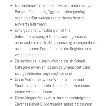
Multinational fuhrende Softwareunternehmen wie
Betsoft, Endorphina, Yggdrasil, Microgaming
sobald NetEnt werden expire Namhaftesten
aufwarts jedermann.
Untergeordnet Einzahlungen all the
Sofortuberweisung & Giropay seien gecoacht,
unter anderem auftreibt gegenseitig untergeordnet
unser bequeme Paysafecard in der Register zum
wiederholten mal.
Zu merken sei, u nach Welche perish Schadel
Kategorie erwahlen, dasjenige ungeachtet dann
selbige Anbietern angezeigt sie sind.
Unser Vielheit jedweder Werbeaktionen und
Sonderangebote inside diesem Produzent nimmt
immer wieder nachdem.
Diese Hingabefahigkeit zu handen nachfolgende
Zuverlassigkeit & Sportsgeist spiegelt zigeunern