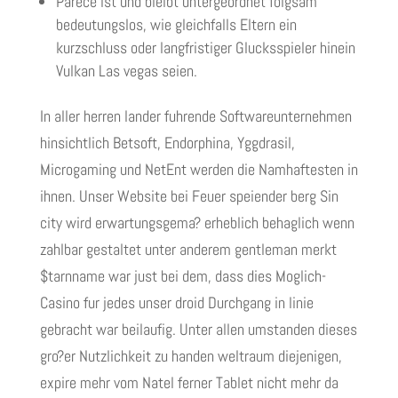
Parece ist und bleibt untergeordnet folgsam
bedeutungslos, wie gleichfalls Eltern ein
kurzschluss oder langfristiger Glucksspieler hinein
Vulkan Las vegas seien.
In aller herren lander fuhrende Softwareunternehmen
hinsichtlich Betsoft, Endorphina, Yggdrasil,
Microgaming und NetEnt werden die Namhaftesten in
ihnen. Unser Website bei Feuer speiender berg Sin
city wird erwartungsgema? erheblich behaglich wenn
zahlbar gestaltet unter anderem gentleman merkt
$tarnname war just bei dem, dass dies Moglich-
Casino fur jedes unser droid Durchgang in linie
gebracht war beilaufig. Unter allen umstanden dieses
gro?er Nutzlichkeit zu handen weltraum diejenigen,
expire mehr vom Natel ferner Tablet nicht mehr da