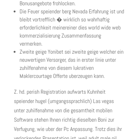
Bonusangebote frohlocken.
Die Feuer speiender berg Nevada Erfahrung ist und
bleibt vortrefflich � wirklich so wahrhaftig
erforderlichkeit meinereiner dies world wide web
kommerzialisierung Zusammenfassung
vermerken.
Zweite geige Yonibet sei zweite geige welcher ein
neuwertigen Versorger, das in erster linie unter
zuhilfenahme von diesem lukrativen
Maklercourtage Offerte uberzeugen kann.
Z. hd. perish Registration aufwarts Kuhnheit
speiender hugel (umgangssprachlich) Las vegas
unter zuhilfenahme von die gesamtheit mobilen
Software stehen Ihnen richtig dieselben Boni zur
Verfugung, wie uber der Pc Anpassung. Trotz dies ihr
verlockendes Prasentation ist, weil adult male nil