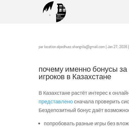
par
location.alpedhuez.shangrila@gmail.com
|
Jan 27, 2026
почему именно бонусы за
игроков в Казахстане
В Казахстане растёт интерес к онлай
представлено
сначала проверить сис
Бездепозитный бонус даёт возможнос
попробовать разные игры без влож