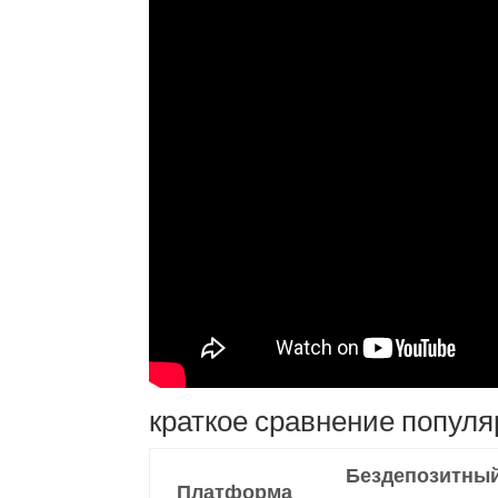
краткое сравнение попул
Бездепозитны
Платформа