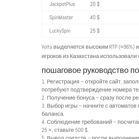
JackpotPlus
20 $
SpinMaster
40 $
LuckySpin
25 $
Volta выделяется высоким RTP (≈96%) 
игроков из Казахстана использовали
пошаговое руководство п
Регистрация – откройте сайт, запол
потребуют подтверждение номера т
Получение бонуса – сразу после ре
Выбор игры – начните с автоматов 
баланса.
Соблюдение требований – посчитай
25 ×, ставьте 500 $.
Вывод средств – после выполнения