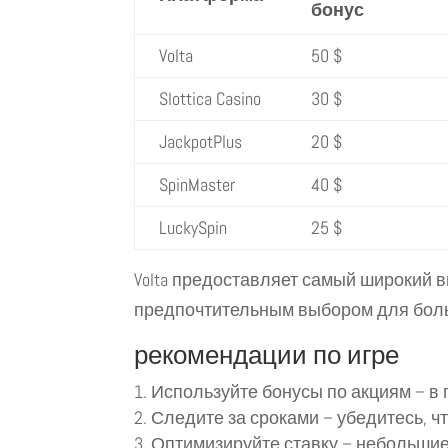
бонус
Volta
50 $
Slottica Casino
30 $
JackpotPlus
20 $
SpinMaster
40 $
LuckySpin
25 $
Volta предоставляет самый широкий вы
предпочтительным выбором для боль
рекомендации по игре
Используйте бонусы по акциям – в
Следите за сроками – убедитесь, ч
Оптимизируйте ставку – небольшие