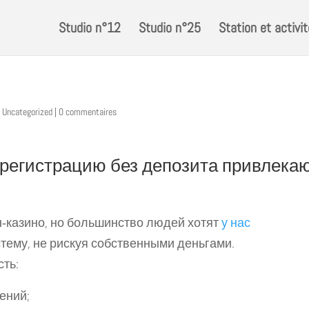
Studio n°12
Studio n°25
Station et activi
|
Uncategorized
|
0 commentaires
 регистрацию без депозита привлека
н‑казино, но большинство людей хотят
у нас
тему, не рискуя собственными деньгами.
ть:
ений;