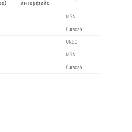
ее)
интерфейс
MGA
Curacao
UKGC
MGA
Curacao
.