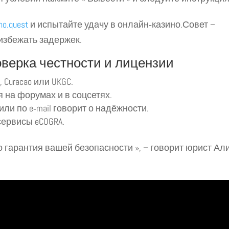
no.quest
и испытайте удачу в онлайн‑казино.Совет –
избежать задержек.
оверка честности и лицензии
Curacao или UKGC.
 на форумах и в соцсетях.
ли по e‑mail говорит о надёжности.
сервисы eCOGRA.
то гарантия вашей безопасности », – говорит юрист Ал