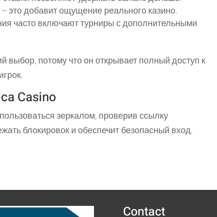
– это добавит ощущение реального казино.
ения часто включают турниры с дополнительными
ий выбор, потому что он открывает полный доступ к
игрок.
ica Casino
воспользоваться зеркалом, проверив ссылку
избежать блокировок и обеспечит безопасный вход.
Contact