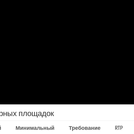
ярных площадок
й
Минимальный
Требование
RTP