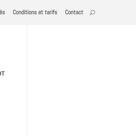
tés
Conditions et tarifs
Contact
ют