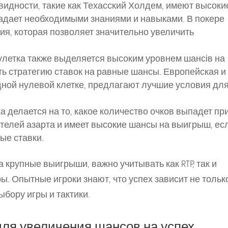
видности, такие как Техасский Холдем, имеют высоки
адает необходимыми знаниями и навыками. В покере
гия, которая позволяет значительно увеличить
улетка также выделяется высоким уровнем шансів на
ть стратегию ставок на равные шансы. Европейская и
дной нулевой клетке, предлагают лучшие условия дл
ка делается на то, какое количество очков выпадет пр
телей азарта и имеет высокие шансы на выигрыш, ес
ые ставки.
крупные выигрыши, важно учитывать как RTP, так и
ы. Опытные игроки знают, что успех зависит не тольк
ыбору игры и тактики.
ля увеличения шансов на успех