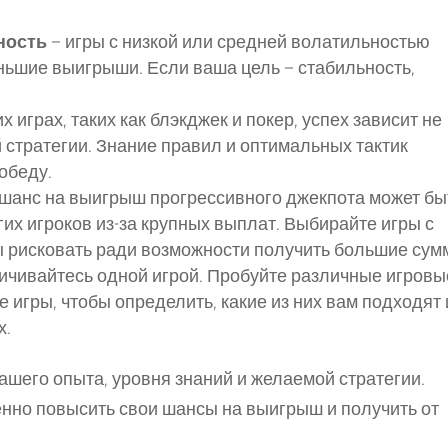
ность
– игры с низкой или средней волатильностью
ньшие выигрыши. Если ваша цель – стабильность,
х играх, таких как блэкджек и покер, успех зависит не
й стратегии. Знание правил и оптимальных тактик
обеду.
 шанс на выигрыш прогрессивного джекпота может бы
гих игроков из-за крупных выплат. Выбирайте игры с
ы рисковать ради возможности получить большие сум
ничивайтесь одной игрой. Пробуйте различные игровы
е игры, чтобы определить, какие из них вам подходят 
х.
ашего опыта, уровня знаний и желаемой стратегии.
нно повысить свои шансы на выигрыш и получить от