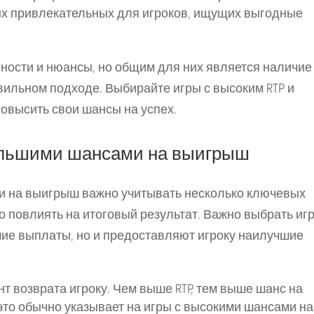
ых привлекательных для игроков, ищущих выгодные
нности и нюансы, но общим для них является наличие
ильном подходе. Выбирайте игры с высоким RTP и
повысить свои шансы на успех.
большими шансами на выигрыш
и на выигрыш важно учитывать несколько ключевых
о повлиять на итоговый результат. Важно выбрать иг
ие выплаты, но и предоставляют игроку наилучшие
нт возврата игроку. Чем выше RTP, тем выше шанс на
 это обычно указывает на игры с высокими шансами на