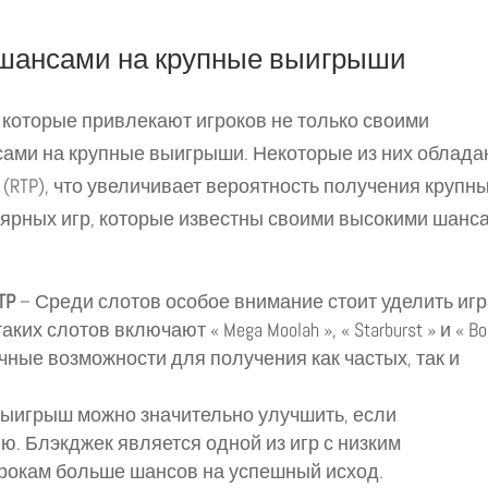
 шансами на крупные выигрыши
 которые привлекают игроков не только своими
сами на крупные выигрыши. Некоторые из них облада
RTP), что увеличивает вероятность получения крупн
лярных игр, которые известны своими высокими шанс
TP
– Среди слотов особое внимание стоит уделить иг
х слотов включают « Mega Moolah », « Starburst » и « Bo
ичные возможности для получения как частых, так и
выигрыш можно значительно улучшить, если
ю. Блэкджек является одной из игр с низким
грокам больше шансов на успешный исход.