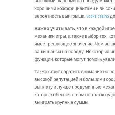
высокими шансами на победу может з
хорошими коэффициентами и высоким 
вероятность выигрыша,
vodka casino
де
Важно учитывать
, что в каждой иг
механики игры, а также выбор тех, 
имеет решающее значение. Чем выше
ваши шансы на победу. Некоторые и
функции, которые могут помочь увел
Также стоит обратить внимание на по
высокой репутацией и большими соо
выплату и лучше продуманные механ
которые обеспечат вам не только удо
выиграть крупные суммы.