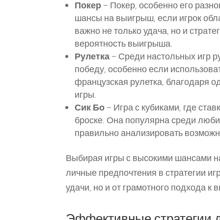
Покер
– Покер, особенно его разно
шансы на выигрыш, если игрок обл
важно не только удача, но и страте
вероятность выигрыша.
Рулетка
– Среди настольных игр р
победу, особенно если использова
французская рулетка, благодаря о
игры.
Сик Бо
– Игра с кубиками, где став
броске. Она популярна среди люби
правильно анализировать возможн
Выбирая игры с высокими шансами на 
личные предпочтения в стратегии игр
удачи, но и от грамотного подхода к в
Эффективные стратегии д