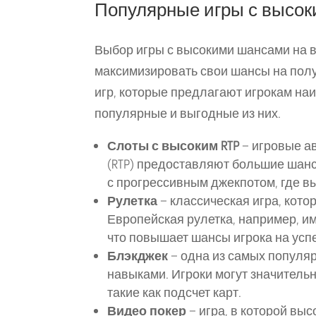
Популярные игры с высо
Выбор игры с высокими шансами на в
максимизировать свои шансы на полу
игр, которые предлагают игрокам н
популярные и выгодные из них.
Слоты с высоким RTP
– игровые а
(RTP) предоставляют большие шанс
с прогрессивным джекпотом, где в
Рулетка
– классическая игра, кото
Европейская рулетка, например, и
что повышает шансы игрока на успе
Блэкджек
– одна из самых популяр
навыками. Игроки могут значительн
такие как подсчет карт.
Видео покер
– игра, в которой вы