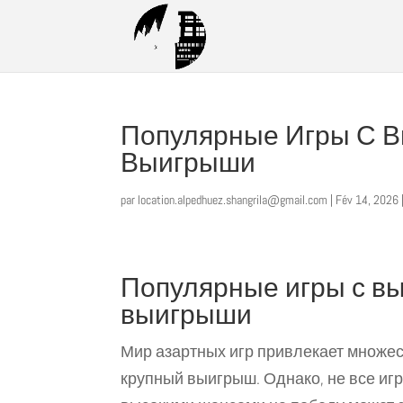
Популярные Игры С 
Выигрыши
par
location.alpedhuez.shangrila@gmail.com
|
Fév 14, 2026
Популярные игры с в
выигрыши
Мир азартных игр привлекает множес
крупный выигрыш. Однако, не все иг