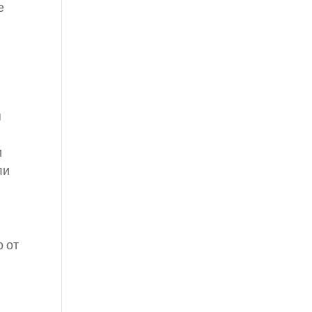
е
я
и
ли
о от