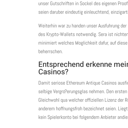
unser Gutschriften in Sockel des eigenen Proo
seien daruber eindeutig einleuchtend, einzigar
Weiterhin war zu handen unser Ausfuhrung der 
des Krypto-Wallets notwendig. Sera ist nichte
minimiert welches Moglichkeit dafur, auf die
beherrschen.
Entsprechend erkenne mein
Casinos?
Damit seriose Ethereum Antique Casinos ausfin
selbige Vergro?erungsglas nehmen. Den ersten A
Gleichwohl qua welcher offiziellen Lizenz der
anderem hoffnungsfroh bezeichnet seien. Liegt 
kein Spielerkonto bei folgendem Anbieter andi