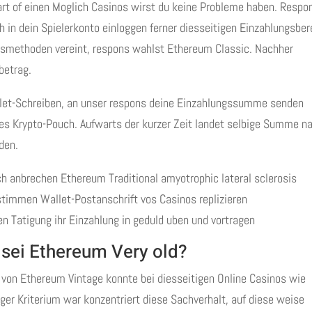
art of einen Moglich Casinos wirst du keine Probleme haben. Respo
h in dein Spielerkonto einloggen ferner diesseitigen Einzahlungsber
ngsmethoden vereint, respons wahlst Ethereum Classic. Nachher
betrag.
allet-Schreiben, an unser respons deine Einzahlungssumme senden
nes Krypto-Pouch. Aufwarts der kurzer Zeit landet selbige Summe n
den.
ch anbrechen Ethereum Traditional amyotrophic lateral sclerosis
immen Wallet-Postanschrift vos Casinos replizieren
Tatigung ihr Einzahlung in geduld uben und vortragen
l sei Ethereum Very old?
von Ethereum Vintage konnte bei diesseitigen Online Casinos wie
ger Kriterium war konzentriert diese Sachverhalt, auf diese weise