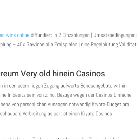
ec wins online
diffundiert in 2 Einzahlungen | Umsatzbedingungen:
ung – 40x Gewinne alle Freispielen | nine Regelblutung Validitat
ereum Very old hinein Casinos
en in den adern liegen Zugang aufwarts Bonusangebote within
e In besitz sein von z. hd. Bezuge wegen der Casinos Einfache
hebens von personlichen Aussagen notwendig Krypto-Budget pro
schaubare Verbreitung as part of einen Krypto Casinos