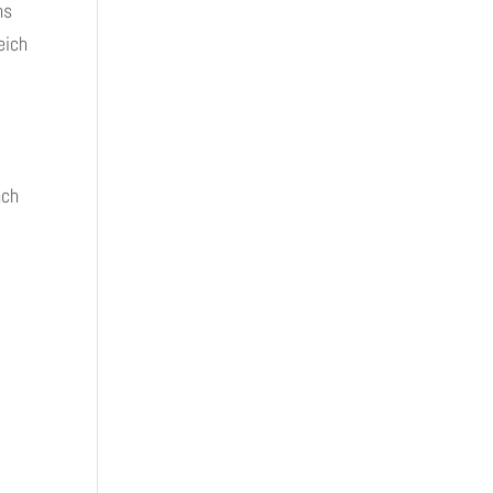
ns
eich
ach