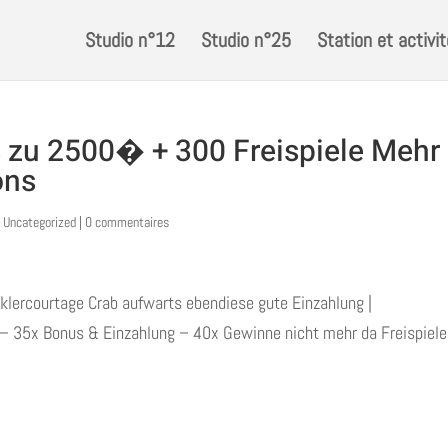
Studio n°12
Studio n°25
Station et activi
zu 2500� + 300 Freispiele Mehr
ons
|
Uncategorized
|
0 commentaires
lercourtage Crab aufwarts ebendiese gute Einzahlung |
35x Bonus & Einzahlung – 40x Gewinne nicht mehr da Freispiele