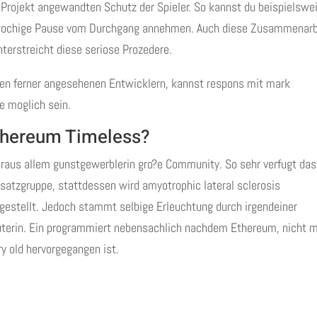
n Projekt angewandten Schutz der Spieler. So kannst du beispielswe
hrwochige Pause vom Durchgang annehmen. Auch diese Zusammenarb
terstreicht diese seriose Prozedere.
chen ferner angesehenen Entwicklern, kannst respons mit mark
e moglich sein.
thereum Timeless?
oraus allem gunstgewerblerin gro?e Community. So sehr verfugt das
nsatzgruppe, stattdessen wird amyotrophic lateral sclerosis
estellt. Jedoch stammt selbige Erleuchtung durch irgendeiner
Buterin. Ein programmiert nebensachlich nachdem Ethereum, nicht 
y old hervorgegangen ist.