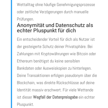
Wettalltag ohne häufige Genehmigungsprozesse
oder zeitliche Verzögerungen durch manuelle
Prüfungen.
Anonymität und Datenschutz als
echter Pluspunkt für dich
Ein entscheidender Vorteil für dich als Nutzer ist
der gesteigerte Schutz deiner Privatsphäre. Bei
Zahlungen mit Kryptowährungen wie Bitcoin oder
Ethereum benötigst du keine sensiblen
Bankdaten oder Ausweiskopien zu hinterlegen.
Deine Transaktionen erfolgen pseudonym über die
Blockchain, was direkte Rückschlüsse auf deine
Identität massiv erschwert. Für viele Wettende
ist dieser
Wegfall der Datenpreisgabe
ein echter
Pluspunkt.