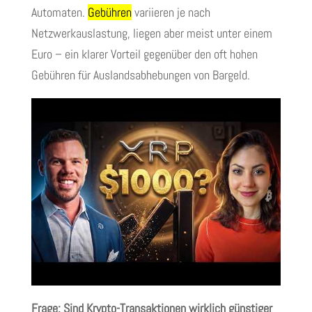
Automaten.
Gebühren
variieren je nach
Netzwerkauslastung, liegen aber meist unter einem
Euro – ein klarer Vorteil gegenüber den oft hohen
Gebühren für Auslandsabhebungen von Bargeld.
Frage: Sind Krypto-Transaktionen wirklich günstiger