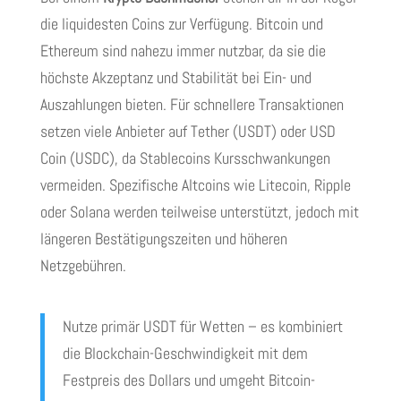
die liquidesten Coins zur Verfügung. Bitcoin und
Ethereum sind nahezu immer nutzbar, da sie die
höchste Akzeptanz und Stabilität bei Ein- und
Auszahlungen bieten. Für schnellere Transaktionen
setzen viele Anbieter auf Tether (USDT) oder USD
Coin (USDC), da Stablecoins Kursschwankungen
vermeiden. Spezifische Altcoins wie Litecoin, Ripple
oder Solana werden teilweise unterstützt, jedoch mit
längeren Bestätigungszeiten und höheren
Netzgebühren.
Nutze primär USDT für Wetten – es kombiniert
die Blockchain-Geschwindigkeit mit dem
Festpreis des Dollars und umgeht Bitcoin-