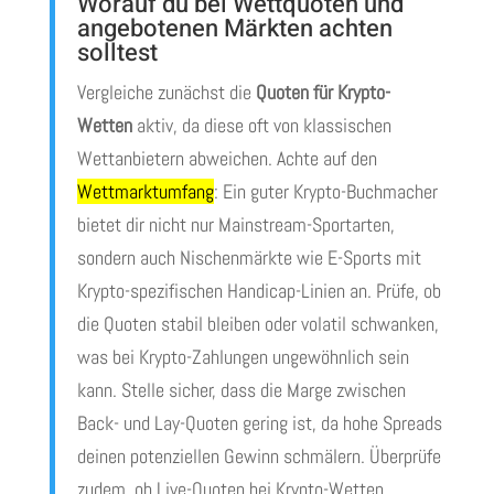
Worauf du bei Wettquoten und
angebotenen Märkten achten
solltest
Vergleiche zunächst die
Quoten für Krypto-
Wetten
aktiv, da diese oft von klassischen
Wettanbietern abweichen. Achte auf den
Wettmarktumfang
: Ein guter Krypto-Buchmacher
bietet dir nicht nur Mainstream-Sportarten,
sondern auch Nischenmärkte wie E-Sports mit
Krypto-spezifischen Handicap-Linien an. Prüfe, ob
die Quoten stabil bleiben oder volatil schwanken,
was bei Krypto-Zahlungen ungewöhnlich sein
kann. Stelle sicher, dass die Marge zwischen
Back- und Lay-Quoten gering ist, da hohe Spreads
deinen potenziellen Gewinn schmälern. Überprüfe
zudem, ob Live-Quoten bei Krypto-Wetten