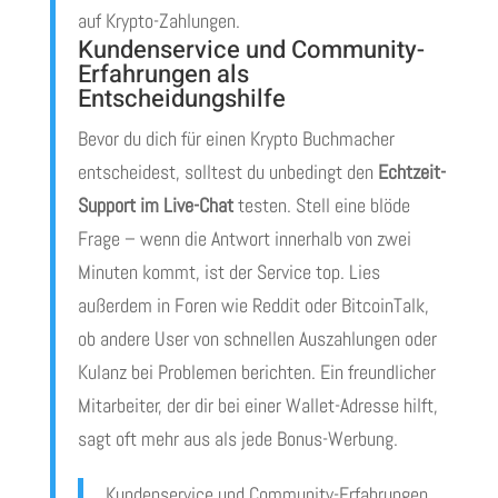
auf Krypto-Zahlungen.
Kundenservice und Community-
Erfahrungen als
Entscheidungshilfe
Bevor du dich für einen Krypto Buchmacher
entscheidest, solltest du unbedingt den
Echtzeit-
Support im Live-Chat
testen. Stell eine blöde
Frage – wenn die Antwort innerhalb von zwei
Minuten kommt, ist der Service top. Lies
außerdem in Foren wie Reddit oder BitcoinTalk,
ob andere User von schnellen Auszahlungen oder
Kulanz bei Problemen berichten. Ein freundlicher
Mitarbeiter, der dir bei einer Wallet-Adresse hilft,
sagt oft mehr aus als jede Bonus-Werbung.
Kundenservice und Community-Erfahrungen