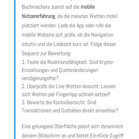
Buchmachers zuerst auf die
mobile
Nutzererfahrung
, da die meisten Wetten mobil
platziert werden. Lade die App oder rufe die
mobile Website auf; prüfe, ob die Navigation
intuitiv und die Ladezeit kurz ist. Folge dieser
Sequenz zur Bewertung:
Teste die Reaktionsfähigkeit: Sind Krypto-
Einzahlungen und Quotenänderungen
verzögerungsfrei?
Überprüfe die Live-Wetten-Ansicht: Lassen
sich Wetten per Fingertipp schnell setzen?
Bewerte die Kontoübersicht: Sind
Transaktionen und Guthaben direkt einsehbar?
Eine gelungene Oberfläche passt sich dynamisch
deinem Bildschirm an und bietet Ein-Klick-Zugriff