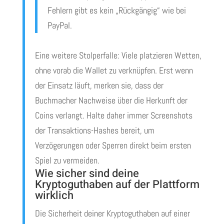
Fehlern gibt es kein „Rückgängig“ wie bei
PayPal.
Eine weitere Stolperfalle: Viele platzieren Wetten,
ohne vorab die Wallet zu verknüpfen. Erst wenn
der Einsatz läuft, merken sie, dass der
Buchmacher Nachweise über die Herkunft der
Coins verlangt. Halte daher immer Screenshots
der Transaktions-Hashes bereit, um
Verzögerungen oder Sperren direkt beim ersten
Spiel zu vermeiden.
Wie sicher sind deine
Kryptoguthaben auf der Plattform
wirklich
Die Sicherheit deiner Kryptoguthaben auf einer