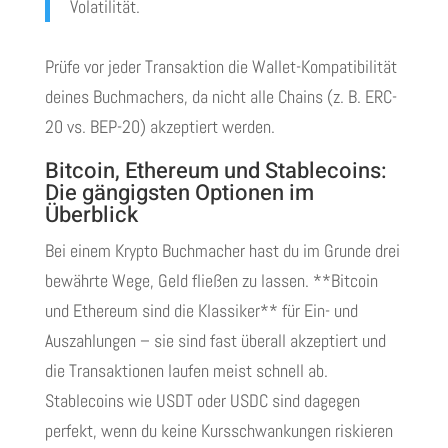
Volatilität.
Prüfe vor jeder Transaktion die Wallet-Kompatibilität
deines Buchmachers, da nicht alle Chains (z. B. ERC-
20 vs. BEP-20) akzeptiert werden.
Bitcoin, Ethereum und Stablecoins:
Die gängigsten Optionen im
Überblick
Bei einem Krypto Buchmacher hast du im Grunde drei
bewährte Wege, Geld fließen zu lassen. **Bitcoin
und Ethereum sind die Klassiker** für Ein- und
Auszahlungen – sie sind fast überall akzeptiert und
die Transaktionen laufen meist schnell ab.
Stablecoins wie USDT oder USDC sind dagegen
perfekt, wenn du keine Kursschwankungen riskieren