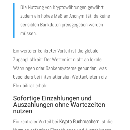
Die Nutzung von Kryptowährungen gewährt
zudem ein hohes Maß an Anonymität, da keine
sensiblen Bankdaten preisgegeben werden
müssen.
Ein weiterer konkreter Vorteil ist die globale
Zugänglichkeit: Der Wetter ist nicht an lokale
Währungen oder Bankensysteme gebunden, was
besonders bei internationalen Wettanbietern die
Flexibilität erhöht.
Sofortige Einzahlungen und
Auszahlungen ohne Wartezeiten
nutzen
Ein zentraler Vorteil bei
Krypto Buchmachern
ist die