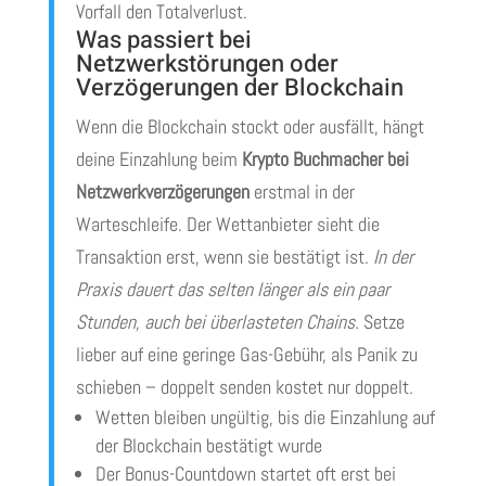
Vorfall den Totalverlust.
Was passiert bei
Netzwerkstörungen oder
Verzögerungen der Blockchain
Wenn die Blockchain stockt oder ausfällt, hängt
deine Einzahlung beim
Krypto Buchmacher bei
Netzwerkverzögerungen
erstmal in der
Warteschleife. Der Wettanbieter sieht die
Transaktion erst, wenn sie bestätigt ist.
In der
Praxis dauert das selten länger als ein paar
Stunden, auch bei überlasteten Chains.
Setze
lieber auf eine geringe Gas-Gebühr, als Panik zu
schieben – doppelt senden kostet nur doppelt.
Wetten bleiben ungültig, bis die Einzahlung auf
der Blockchain bestätigt wurde
Der Bonus-Countdown startet oft erst bei