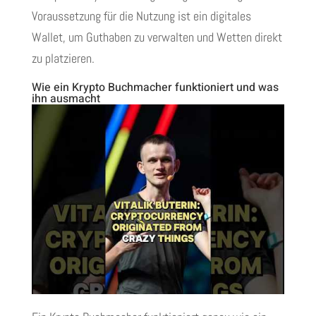
Voraussetzung für die Nutzung ist ein digitales
Wallet, um Guthaben zu verwalten und Wetten direkt
zu platzieren.
Wie ein Krypto Buchmacher funktioniert und was
ihn ausmacht