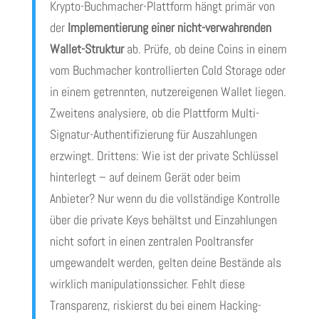
Krypto-Buchmacher-Plattform hängt primär von
der
Implementierung einer nicht-verwahrenden
Wallet-Struktur
ab. Prüfe, ob deine Coins in einem
vom Buchmacher kontrollierten Cold Storage oder
in einem getrennten, nutzereigenen Wallet liegen.
Zweitens analysiere, ob die Plattform Multi-
Signatur-Authentifizierung für Auszahlungen
erzwingt. Drittens: Wie ist der private Schlüssel
hinterlegt – auf deinem Gerät oder beim
Anbieter? Nur wenn du die vollständige Kontrolle
über die private Keys behältst und Einzahlungen
nicht sofort in einen zentralen Pooltransfer
umgewandelt werden, gelten deine Bestände als
wirklich manipulationssicher. Fehlt diese
Transparenz, riskierst du bei einem Hacking-