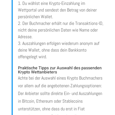
Du wählst eine Krypto-Einzahlung im
Wettportal und sendest den Betrag von deiner
persönlichen Wallet.
Der Buchmacher erhält nur die Transaktions-ID,
nicht deine persönlichen Daten wie Name oder
Adresse.
Auszahlungen erfolgen wiederum anonym auf
deine Wallet, ohne dass dein Bankkonto
offengelegt wird.
Praktische Tipps zur Auswahl des passenden
Krypto Wettanbieters
Achte bei der Auswahl eines Krypto Buchmachers
vor allem auf die angebotenen Zahlungsoptionen:
Der Anbieter sollte direkte Ein- und Auszahlungen
in Bitcoin, Ethereum oder Stablecoins
unterstützen, ohne dass du erst in Fiat