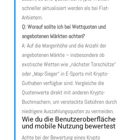
schneller aktualisiert werden als bei Fiat-
Anbietern.
Q: Worauf sollte ich bei Wettquoten und
angebotenen Märkten achten?
A: Auf die Margenhöhe und die Anzahl der
angebotenen Märkte – insbesondere ob
exotische Wetten wie „nächster Torschütze“
oder „Map-Sieger“ in E-Sports mit Krypto-
Guthaben verfügbar sind. Vergleiche die
Quotenwerte direkt mit anderen Krypto-
Buchmachern, um versteckte Gebühren durch
niedrigere Auszahlungsquoten zu vermeiden.
Wie du die Benutzeroberfläche
und mobile Nutzung bewertest
Achte bei der Bewertung eines Krypto