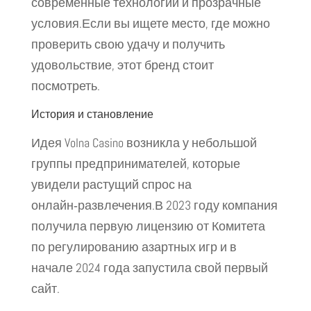
современные технологии и прозрачные
условия.Если вы ищете место, где можно
проверить свою удачу и получить
удовольствие, этот бренд стоит
посмотреть.
История и становление
Идея Volna Casino возникла у небольшой
группы предпринимателей, которые
увидели растущий спрос на
онлайн‑развлечения.В 2023 году компания
получила первую лицензию от Комитета
по регулированию азартных игр и в
начале 2024 года запустила свой первый
сайт.