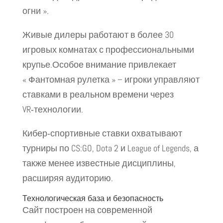
огни ».
Живые дилеры работают в более 30
игровых комнатах с профессиональными
крупье.Особое внимание привлекает
« Фантомная рулетка » – игроки управляют
ставками в реальном времени через
VR‑технологии.
Кибер‑спортивные ставки охватывают
турниры по CS:GO, Dota 2 и League of Legends, а
также менее известные дисциплины,
расширяя аудиторию.
Технологическая база и безопасность
Сайт построен на современной