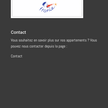
Contact
Vous souhaitez en savoir plus sur nos appartements ? Vous
pouvez nous contacter depuis la page :
Contact