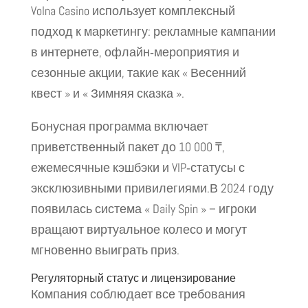
Volna Casino использует комплексный
подход к маркетингу: рекламные кампании
в интернете, офлайн‑мероприятия и
сезонные акции, такие как « Весенний
квест » и « Зимняя сказка ».
Бонусная программа включает
приветственный пакет до 10 000 ₸,
ежемесячные кэшбэки и VIP‑статусы с
эксклюзивными привилегиями.В 2024 году
появилась система « Daily Spin » – игроки
вращают виртуальное колесо и могут
мгновенно выиграть приз.
Регуляторный статус и лицензирование
Компания соблюдает все требования