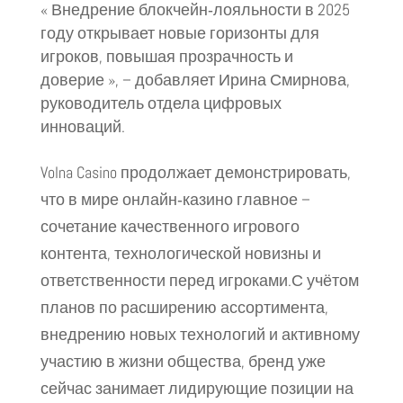
« Внедрение блокчейн‑лояльности в 2025
году открывает новые горизонты для
игроков, повышая прозрачность и
доверие », – добавляет Ирина Смирнова,
руководитель отдела цифровых
инноваций.
Volna Casino продолжает демонстрировать,
что в мире онлайн‑казино главное –
сочетание качественного игрового
контента, технологической новизны и
ответственности перед игроками.С учётом
планов по расширению ассортимента,
внедрению новых технологий и активному
участию в жизни общества, бренд уже
сейчас занимает лидирующие позиции на