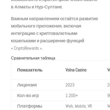
в Алматы и Нур‑Султане.
Важным направлением остаётся развитие
мобильного приложения, включая
интеграцию с криптовалютными
кошельками и расширение функций
« CryptoRewards ».
Сравнительная таблица
Показатель
Volna Casino
V
Лицензия
2023
2
Кол‑во игр
1 200+
9
Платформы
Web, Mobile, VR
W