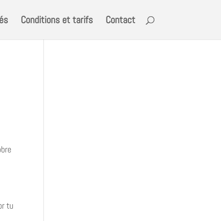
tés
Conditions et tarifs
Contact
obre
or tu