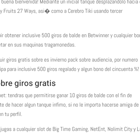
n buena bienvenida! Mediante un inicial tanque desplazandolo hacia 
cy Fruits 27 Ways, asi� como a Cerebro Tiki usando tercer
uir obtener inclusive 500 giros de balde en Betwinner y cualquier b
 retar en sus maquinas tragamonedas.
r giros gratis sobre es invierno pack sobre audiencia, por numero
ipa para inclusive 500 giros regalado y algun bono del cincuenta %!
re giros gratis
et: tendras que permitirse ganar 10 giros de balde con el fin de
 de hacer algun tanque infimo, si no le importa hacerse amiga de 
n tu perfil.
 jugas a cualquier slot de Big Time Gaming, NetEnt, Nolimit City y 