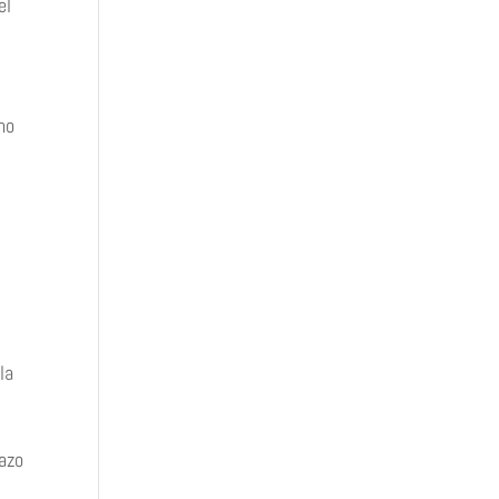
el
ono
la
Lazo