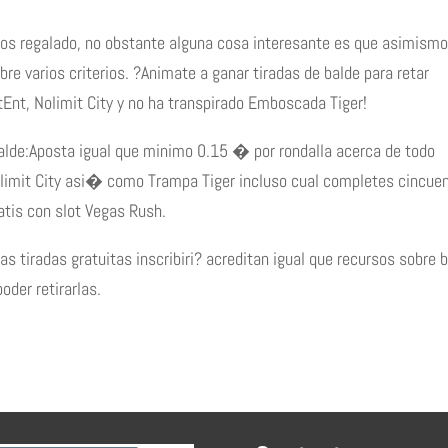
ros regalado, no obstante alguna cosa interesante es que asimism
re varios criterios. ?Animate a ganar tiradas de balde para retar
Ent, Nolimit City y no ha transpirado Emboscada Tiger!
alde:Aposta igual que minimo 0.15 � por rondalla acerca de todo
limit City asi� como Trampa Tiger incluso cual completes cincue
atis con slot Vegas Rush.
s tiradas gratuitas inscribiri? acreditan igual que recursos sobre 
der retirarlas.