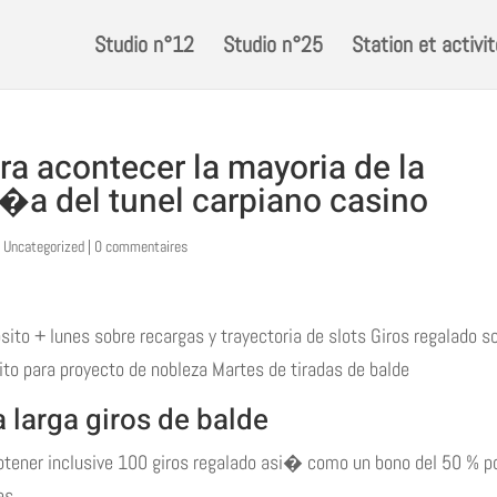
Studio n°12
Studio n°25
Station et activi
ra acontecer la mayoria de la
i�a del tunel carpiano casino
|
Uncategorized
|
0 commentaires
ito + lunes sobre recargas y trayectoria de slots Giros regalado s
uito para proyecto de nobleza Martes de tiradas de balde
 larga giros de balde
obtener inclusive 100 giros regalado asi� como un bono del 50 % p
as.